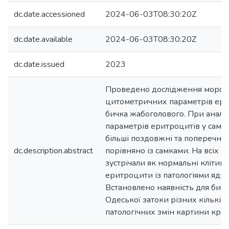
dc.date.accessioned
2024-06-03T08:30:20Z
dc.date.available
2024-06-03T08:30:20Z
dc.date.issued
2023
Проведено дослідження морфо
цитометричних параметрів ери
бичка жабоголового. При аналі
параметрів еритроцитів у самц
більші поздовжні та поперечні р
dc.description.abstract
порівняно із самками. На всіх м
зустрічали як нормальні клітини,
еритроцити із патологіями ядра 
Встановлено наявність для бич
Одеської затоки різних кількісн
патологічних змін картини кров