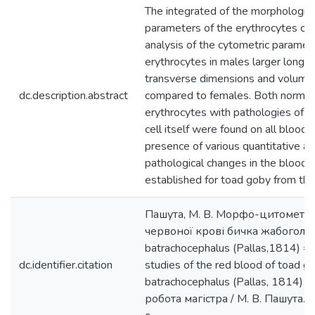
The integrated of the morphologica
parameters of the erythrocytes of 
analysis of the cytometric paramet
erythrocytes in males larger longit
transverse dimensions and volume
dc.description.abstract
compared to females. Both normal 
erythrocytes with pathologies of t
cell itself were found on all blood
presence of various quantitative an
pathological changes in the blood 
established for toad goby from th
Пашута, М. В. Морфо-цитометр
червоної крові бичка жабоголо
batrachocephalus (Pallas,1814) =
dc.identifier.citation
studies of the red blood of toad 
batrachocephalus (Pallas, 1814) :
робота магістра / М. В. Пашута. 