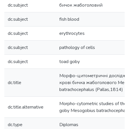
dc.subject
бичок жабоголовий
dc.subject
fish blood
dc.subject
erythrocytes
dc.subject
pathology of cells
dc.subject
toad goby
Морфо-цитометричні дослідже
dc.title
крові бичка жабоголового Meso
batrachocephalus (Pallas,1814)
Morpho-cytometric studies of the 
dc.title.alternative
goby Mesogobius batrachocephalus
dc.type
Diplomas