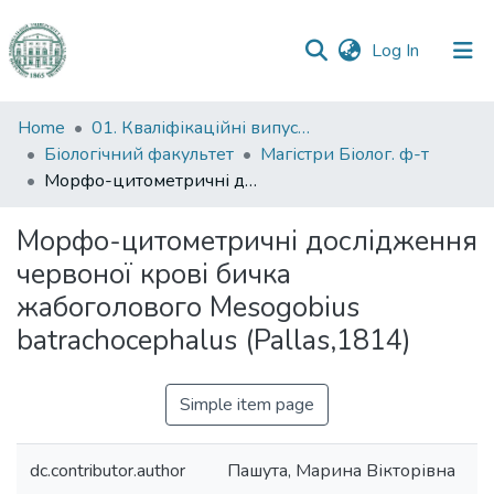
(current)
Log In
Communities
Home
01. Кваліфікаційні випускні роботи здобувачів вищої освіти
&
Біологічний факультет
Магістри Біолог. ф-т
Collections
Морфо-цитометричні дослідження червоної крові бичка жабоголового Mesogobius batrachocephalus (Pallas,1814)
All of DSpace
Морфо-цитометричні дослідження
червоної крові бичка
Statistics
жабоголового Mesogobius
batrachocephalus (Pallas,1814)
Simple item page
dc.contributor.author
Пашута, Марина Вікторівна