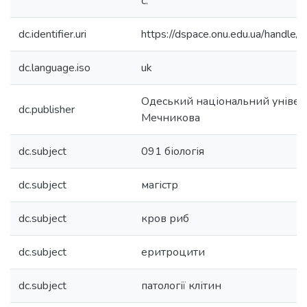
с.
dc.identifier.uri
https://dspace.onu.edu.ua/hand
dc.language.iso
uk
Одеський національний університ
dc.publisher
Мечникова
dc.subject
091 біологія
dc.subject
магістр
dc.subject
кров риб
dc.subject
еритроцити
dc.subject
патології клітин