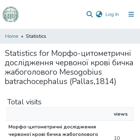
(current)
Log In
Communities
Home
Statistics
&
Collections
Statistics for Морфо-цитометричні
дослідження червоної крові бичка
All of DSpace
жабоголового Mesogobius
batrachocephalus (Pallas,1814)
Total visits
views
Морфо-цитометричні дослідження
червоної крові бичка жабоголового
10