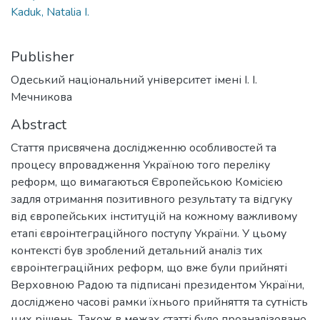
Kaduk, Natalia I.
Publisher
Одеський національний університет імені І. І.
Мечникова
Abstract
Стаття присвячена дослідженню особливостей та
процесу впровадження Україною того переліку
реформ, що вимагаються Європейською Комісією
задля отримання позитивного результату та відгуку
від європейських інституцій на кожному важливому
етапі євроінтеграційного поступу України. У цьому
контексті був зроблений детальний аналіз тих
євроінтеграційних реформ, що вже були прийняті
Верховною Радою та підписані президентом України,
досліджено часові рамки їхнього прийняття та сутність
цих рішень. Також в межах статті було проаналізовано