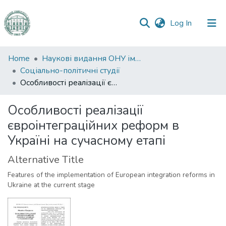
(current)
Log In
Communities
Home
Наукові видання ОНУ імені І. І. Мечникова
&
Соціально-політичні студії
Collections
Особливості реалізації євроінтеграційних реформ в Україні на сучасному етапі
All of DSpace
Особливості реалізації
євроінтеграційних реформ в
Statistics
Україні на сучасному етапі
Alternative Title
Features of the implementation of European integration reforms in
Ukraine at the current stage