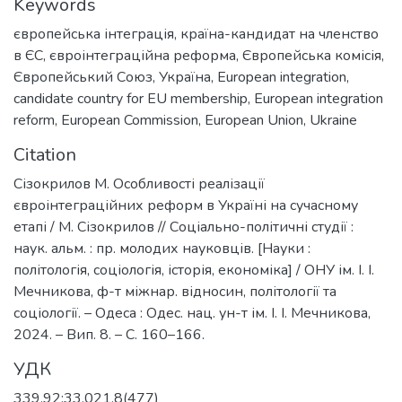
Keywords
європейська інтеграція
,
країна-кандидат на членство
в ЄС
,
євроінтеграційна реформа
,
Європейська комісія
,
Європейський Союз
,
Україна
,
European integration
,
candidate country for EU membership
,
European integration
reform
,
European Commission
,
European Union
,
Ukraine
Citation
Сізокрилов М. Особливості реалізації
євроінтеграційних реформ в Україні на сучасному
етапі / М. Сізокрилов // Соціально-політичні студії :
наук. альм. : пр. молодих науковців. [Науки :
політологія, соціологія, історія, економіка] / ОНУ ім. І. І.
Мечникова, ф-т міжнар. відносин, політології та
соціології. – Одеса : Одес. нац. ун-т ім. І. І. Мечникова,
2024. – Вип. 8. – С. 160–166.
УДК
339.92:33.021.8(477)