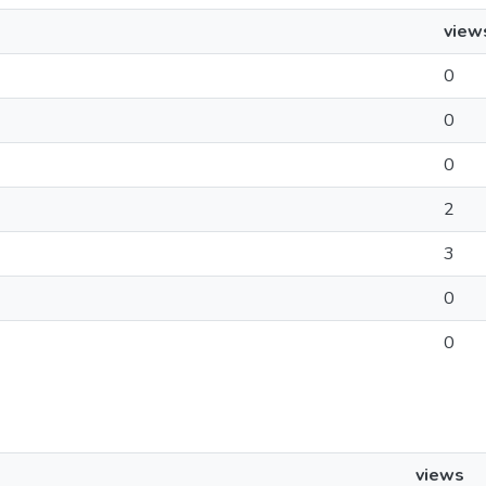
view
0
0
0
2
3
0
0
views