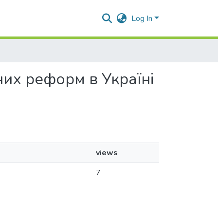
Log In
йних реформ в Україні
views
7