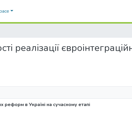
Space
вості реалізації євроінтеграці
их реформ в Україні на сучасному етапі