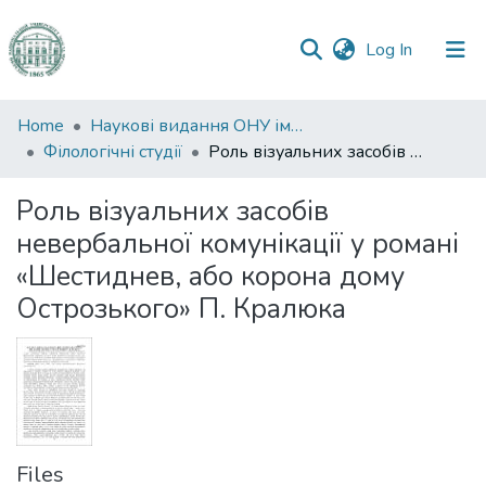
(current)
Log In
Communities
Home
Наукові видання ОНУ імені І. І. Мечникова
&
Філологічні студії
Роль візуальних засобів невербальної комунікації у романі «Шестиднев, або корона дому Острозького» П. Кралюка
Collections
Роль візуальних засобів
All of DSpace
невербальної комунікації у романі
«Шестиднев, або корона дому
Statistics
Острозького» П. Кралюка
Files