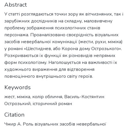
Abstract
У статті розглядаються точки зору як вітчизняних, так і
зарубіжних дослідників на складну, маловивчену
проблему зображення психологічних станів
персонажа. Проаналізовано своєрідність візуальних
засобів невербальної комунікації (жести, рухи, міміка)
у романі «Шестиднев, або Корона дому Острозького».
Розкриваються їх функції як різновидів непрямих
форм психологізму. Наголошується на важливості їх
художнього вираження для відтворення
повноцінного внутрішнього світу героїв.
Keywords
жест
,
міміка
,
колір обличчя
,
Василь-Костянтин
Острозький
,
історичний роман
Citation
Чмир А. Роль візуальних засобів невербальної