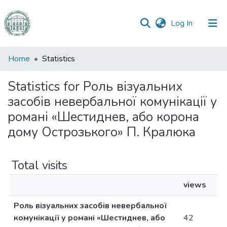
(current)
Log In
Communities
Home
Statistics
&
Collections
Statistics for Роль візуальних
засобів невербальної комунікації у
All of DSpace
романі «Шестиднев, або корона
дому Острозького» П. Кралюка
Total visits
views
Роль візуальних засобів невербальної
комунікації у романі «Шестиднев, або
42