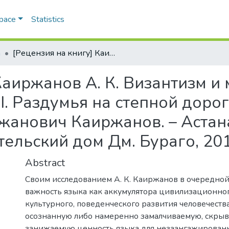
Space
Statistics
а
[Рецензия на книгу] Каиржанов А. К. Византизм и ментальность Киевской Руси, часть I. Раздумья на степной дороге, часть II : [научное издание] / Абай Каиржанович Каиржанов. – Астана : Каз УЭФМТ, 2011. — 304 с. ; Киев : Издательский дом Дм. Бураго, 2012. – 312 с.
Каиржанов А. К. Византизм и
I. Раздумья на степной дороге,
жанович Каиржанов. – Астана
ательский дом Дм. Бураго, 2012
Abstract
Своим исследованием А. К. Каиржанов в очередной
важность языка как аккумулятора цивилизационног
культурного, поведенческого развития человечества
осознанную либо намеренно замалчиваемую, скрыв
занижаемую ценность языка для незаангажирован