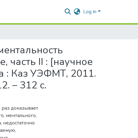
Log In
 ментальность
 часть II : [научное
 : Каз УЭФМТ, 2011.
. – 312 с.
 раз доказывает
о, ментального,
, недостаточно
аемую,
ных,