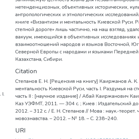
нетенденциозных, объективных исторических, кул
антропологических и этнологических исследований. 
книге «Византизм и ментальность Киевской Руси. Р
степной дороге» лишь частично, на наш взгляд, удал
вакуум, имеющийся в объективных исследованиях 
взаимоотношений народов и языков Восточной, Юг
Северной Европы с народами и языками Передней
Казахстана, Сибири.
Citation
Степанов Е. Н. [Рецензия на книгу] Каиржанов А. К
ментальность Киевской Руси, часть I. Раздумья на с
І.
часть II : [научное издание] / Абай Каиржанович Каи
Каз УЭФМТ, 2011. — 304 с. ; Киев : Издательский до
2012. – 312 с. / Е. Н. Степанов // Мова : наук.-теорет. 
мовознавства. – 2012. – № 18. – С. 238–240.
URI