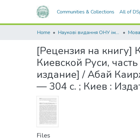
Communities & Collections
All of D
Home
Наукові видання ОНУ імені І. І. Мечникова
Мов
[Рецензия на книгу] 
Киевской Руси, часть 
издание] / Абай Каир
— 304 с. ; Киев : Изд
Files