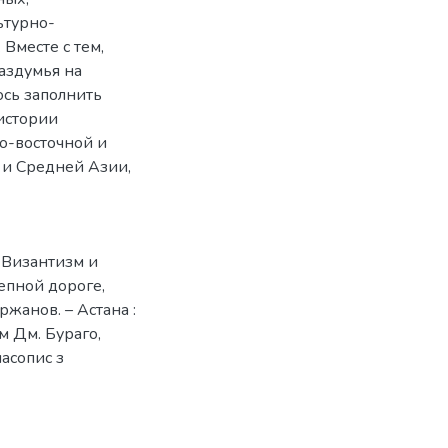
ьтурно-
Вместе с тем,
аздумья на
ось заполнить
истории
о-восточной и
 и Средней Азии,
. Византизм и
тепной дороге,
ржанов. – Астана :
м Дм. Бураго,
часопис з