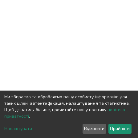
Ми збираємо та обробляємо вашу особисту інформацію для
таких цілей:
автентифікація, налаштування та статистика
.
Щоб дізнатися більше, прочитайте нашу політику
політика
приватності
.
DSpace software
copyright © 2009-2026
LYRASIS
Cookie
Privacy
End User
Send
Налаштувати
Відхилити
Прийняти
settings
policy
Agreement
Feedback