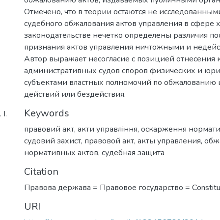
Отмечено, что в теории остаются не исследованны
судебного обжалования актов управления в сфере х
законодательстве нечетко определены различия по
признания актов управления ничтожными и недей
Автор выражает несогласие с позицией отнесения
административных судов споров физических и юри
субъектами властных полномочий по обжалованию 
действий или бездействия.
Keywords
І.
правовий акт
,
акти управління
,
оскарження нормати
судовий захист
,
правовой акт
,
акты управления
,
обж
нормативных актов
,
судебная защита
Citation
Правова держава = Правовое государство = Сonstitut
URI