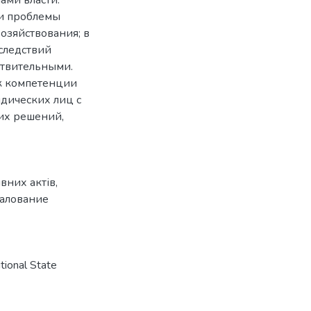
ми проблемы
озяйствования; в
следствий
ствительными.
 к компетенции
дических лиц с
их решений,
вних актів
,
алование
ional State