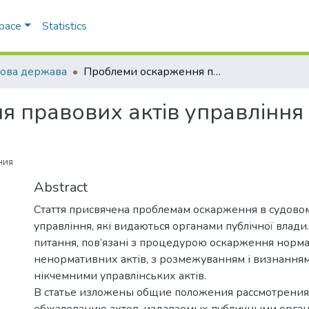
Space
Statistics
ова держава
Проблеми оскарження правових актів управління
 правових актів управління
ния
Abstract
Стаття присвячена проблемам оскарження в судовом
управління, які видаються органами публічної влади
питання, пов’язані з процедурою оскарження норм
ненормативних актів, з розмежуванням і визнання
нікчемними управлінських актів.
В статье изложены общие положения рассмотрения
обжалованию актов, издаваемых публичными орган