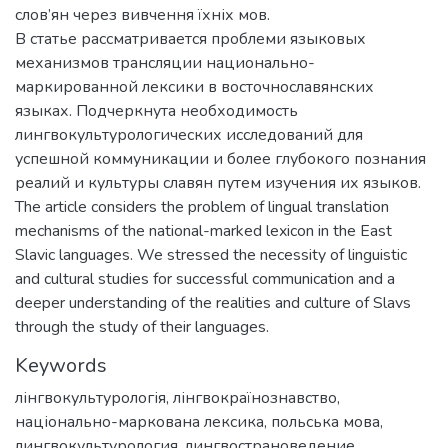
слов’ян через вивчення їхніх мов.
В статье рассматривается проблеми языковых
механизмов трансляции национально-
маркированной лексики в восточнославянских
языках. Подчеркнута необходимость
лингвокультурологических исследований для
успешной коммуникации и более глубокого познания
реалий и культуры славян путем изучения их языков.
The article considers the problem of lingual translation
mechanisms of the national-marked lexicon in the East
Slavic languages. We stressed the necessity of linguistic
and cultural studies for successful communication and a
deeper understanding of the realities and culture of Slavs
through the study of their languages.
Keywords
лінгвокультурологія
,
лінгвокраїнознавство
,
національно-маркована лексика
,
польська мова
,
лингвокультурология
,
лингвострановедение
,