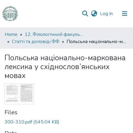
(current)
Log In
Communities
Home
12. Філологічний факультет
&
Статті та доповіді ФФ
Польська національно-маркована лексика у східнослов’янських мовах
Collections
Польська національно-маркована
All of DSpace
лексика у східнослов’янських
мовах
Statistics
Files
300-310.pdf
(545.04 KB)