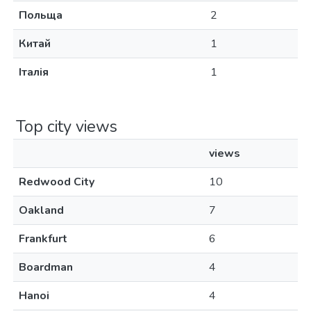
Польща
2
Китай
1
Італія
1
Top city views
views
Redwood City
10
Oakland
7
Frankfurt
6
Boardman
4
Hanoi
4