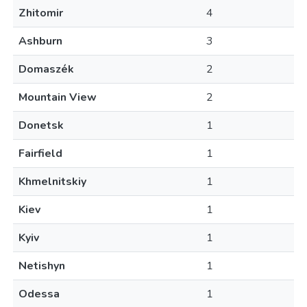
Zhitomir
4
Ashburn
3
Domaszék
2
Mountain View
2
Donetsk
1
Fairfield
1
Khmelnitskiy
1
Kiev
1
Kyiv
1
Netishyn
1
Odessa
1