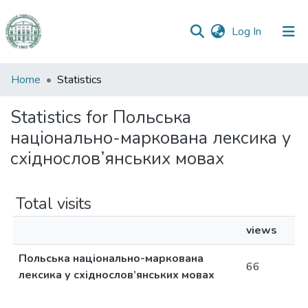
(current)
Log In
Communities
Home
Statistics
&
Collections
Statistics for Польська
національно-маркована лексика у
All of DSpace
східнослов’янських мовах
Total visits
views
Польська національно-маркована
66
лексика у східнослов’янських мовах