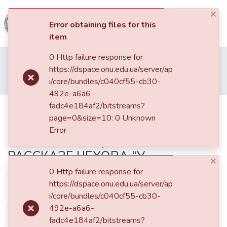
×
(current)
Log In
Error obtaining files for this
item
Communities
0 Http failure response for
Home
Наукові видання ОНУ імені І. І. Мечникова
&
https://dspace.onu.edu.ua/server/ap
Вісник Одеського національного університету. Філологія
Collections
i/core/bundles/c040cf55-cb30-
ПРОБЛЕМА ПАМЯТИ В КОНТЕКСТЕ НЕЛИНЕЙНОГО МЫШЛЕНИЯ: ЦВЕТ И ЗВУК В РАССКАЗЕ ЧЕХОВА “У ЗНАКОМЫХ”
492e-a6a6-
All of DSpace
fadc4e184af2/bitstreams?
ПРОБЛЕМА ПАМЯТИ В
page=0&size=10: 0 Unknown
КОНТЕКСТЕ НЕЛИНЕЙНОГО
Statistics
Error
МЫШЛЕНИЯ: ЦВЕТ И ЗВУК В
РАССКАЗЕ ЧЕХОВА “У
×
ЗНАКОМЫХ”
0 Http failure response for
https://dspace.onu.edu.ua/server/ap
Alternative Title
i/core/bundles/c040cf55-cb30-
ПРОБЛЕМА ПАМ’ЯТІ В КОНТЕКСТІ НЕЛІНІЙНОГО МИСЛЕННЯ:
492e-a6a6-
КОЛІР ТА ЗВУК В ОПОВІДАННІ ЧЕХОВА “У ЗНАЙОМИХ”
fadc4e184af2/bitstreams?
A PROBLEM OF A MEMORY ISINTHE CONTEXT OF NONLINEAR