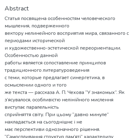
Abstract
Статья посвящена особенностям человеческого
мышления, подверженного
вектору нелинейного восприятия мира, связанного с
периодами исторической
и художественно-эстетической переориентации.
Особенностью данной
работы является сопоставление принципов
традиционного литературоведения
с теми, которые предлагает синергетика, в
осмыслении одного и того
же текста — рассказа А. П. Чехова “У знакомых”. Як
з’ясувалося, особливістю нелінійного мислення
виступає паралельність
сприйняття світу. При цьому “давно минуле”
накладається на сьогоднішнє і не
має перспективи однозначного рішення.
“Самоспливання структур пам’яті” характеризу