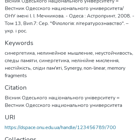
Вiсник Одеського нацiонального унiверситету =
Вестник Одесского национального университета/
ОНУ імені І. І. Мечникова. - Одеса : Астропринт, 2008. -
Том 13, Вип.7: Сер. "Філологія: літературознавство". –
укр. і рос.
Keywords
синергетика
,
нелинейное мышление
,
неустойчивость
,
следы памяти
,
синергетика
,
нелінійне мислення
,
нестійкість
,
сліди пам'яті
,
Synergy
,
non-linear
,
memory
fragments
Citation
Вісник Одеського національного університету =
Вестник Одесского национального университета
URI
https://dspace.onu.edu.ua/handle/123456789/700
Collections