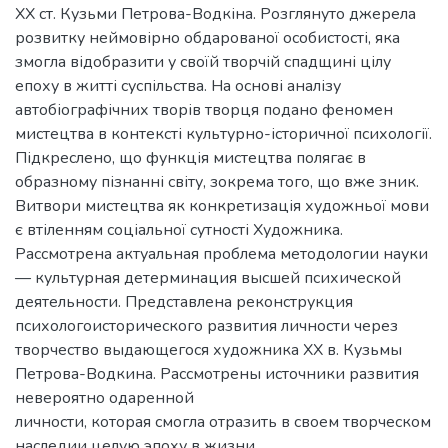
ХХ ст. Кузьми Петрова-Водкіна. Розглянуто джерела
розвитку неймовірно обдарованої особистості, яка
змогла відобразити у своїй творчій спадщині цілу
епоху в житті суспільства. На основі аналізу
автобіографічних творів творця подано феномен
мистецтва в контексті культурно-історичної психології.
Підкреслено, що функція мистецтва полягає в
образному пізнанні світу, зокрема того, що вже зник.
Витвори мистецтва як конкретизація художньої мови
є втіленням соціальної сутності Художника.
Рассмотрена актуальная проблема методологии науки
— культурная детерминация высшей психической
деятельности. Представлена реконструкция
психологоисторического развития личности через
творчество выдающегося художника ХХ в. Кузьмы
Петрова-Водкина. Рассмотрены источники развития
невероятно одаренной
личности, которая смогла отразить в своем творческом
наследии целую эпоху в жизни