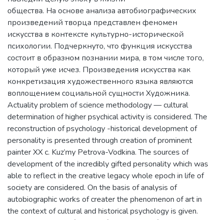
общества. На основе анализа автобиографических
произведений творца представлен феномен
искусства в контексте культурно-исторической
психологии. Подчеркнуто, что функция искусства
состоит в образном познании мира, в том числе того,
который уже исчез. Произведения искусства как
конкретизация художественного языка являются
воплощением социальной сущности Художника.
Actuality problem of science methodology — cultural
determination of higher psychical activity is considered. The
reconstruction of psychology -historical development of
personality is presented through creation of prominent
painter XX c. Kuz’my Petrova-Vodkina. The sources of
development of the incredibly gifted personality which was
able to reflect in the creative legacy whole epoch in life of
society are considered. On the basis of analysis of
autobiographic works of creater the phenomenon of art in
the context of cultural and historical psychology is given.