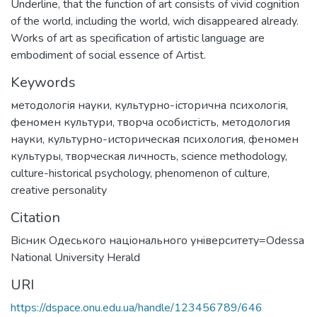
Underline, that the function of art consists of vivid cognition
of the world, including the world, wich disappeared already.
Works of art as specification of artistic language are
embodiment of social essence of Artist.
Keywords
методологія науки
,
культурно-історична психологія
,
феномен культури
,
творча особистість
,
методология
науки
,
культурно-историческая психология
,
феномен
культуры
,
творческая личность
,
science methodology
,
culture-historical psychology
,
phenomenon of culture
,
creative personality
Citation
Вiсник Одеського нацiонального унiверситету=Odessa
National University Herald
URI
https://dspace.onu.edu.ua/handle/123456789/646