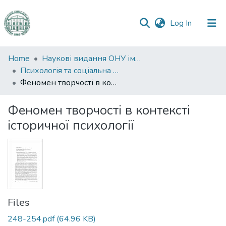
(current)
Log In
Communities
Home
Наукові видання ОНУ імені І. І. Мечникова
&
Психологія та соціальна робота
Collections
Феномен творчості в контексті історичної психології
All of DSpace
Феномен творчості в контексті
історичної психології
Statistics
Files
248-254.pdf
(64.96 KB)