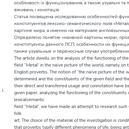
особливості їх функціонування, а також узуальні та
вживань і конотація.
Статья посвящена исследованию особенностей фу
конституентов лексико-семантического поля «Метал
картине мира, а именно на материале англоязычных
Определено понятие «наивной картины мира», пр
конституенты данного ЛСП, особенности их функци
также узуальные и переносные случаи употреблени
The article dwells on the analysis of the functioning of th
field “Metal” in the naïve picture of the world, namely on 
English proverbs. The notion of “the naïve picture of the 
determined and the constituents of the given field and the 
their direct and transferred usage and connotation have b
І.
given paper, analyzing the functioning of the constituents 
lexicalsemantic
field “Metal”, we have made an attempt to research such 
folk
art. The choice of the material of the investigation is cond
that proverbs typify different phenomena of life, being an