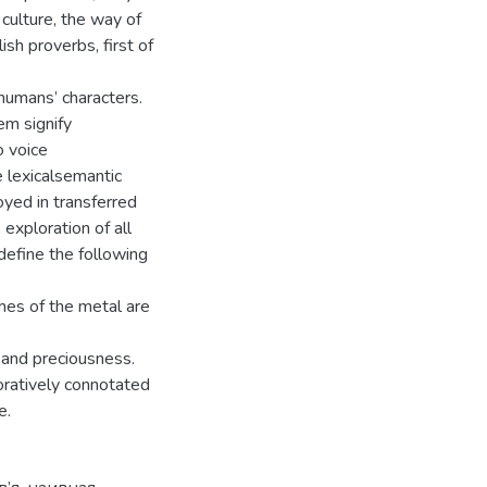
 culture, the way of
sh proverbs, first of
humans’ characters.
em signify
 voice
e lexicalsemantic
yed in transferred
exploration of all
define the following
ames of the metal are
y and preciousness.
oratively connotated
e.