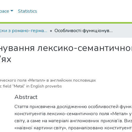
Space
Statistics
Записки з романо-германської філології
Особливості функціонування лексико-семантичного поля «Метал» в англомовних прислів’ях
нування лексико-семантично
’ях
ческого поля «Металл» в английских пословицах
c field “Metal” in English proverbs
Abstract
Стаття присвячена дослідженню особливостей фун
конституентів лексико-cемантичного поля «Метал» у 
світу, а саме на матеріалі англомовних прислів’їв. В
«наївної картини світу», проаналізовано конституен