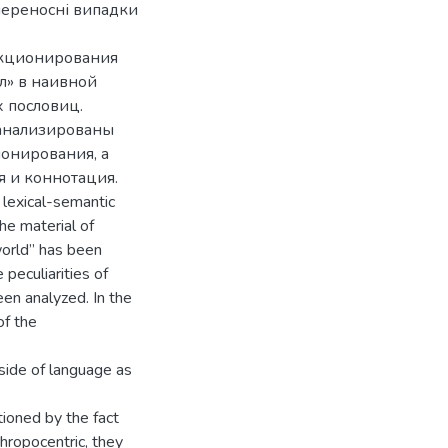
 переносні випадки
нкционирования
л» в наивной
 пословиц.
оанализированы
онирования, а
я и коннотация.
e lexical-semantic
the material of
world” has been
peculiarities of
een analyzed. In the
of the
side of language as
itioned by the fact
thropocentric, they