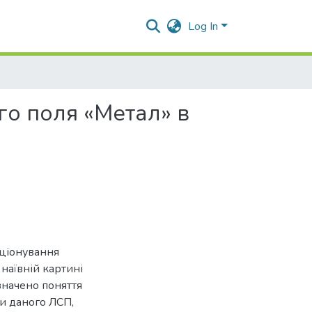
Log In
го поля «Метал» в
кціонування
наївній картині
изначено поняття
ти даного ЛСП,