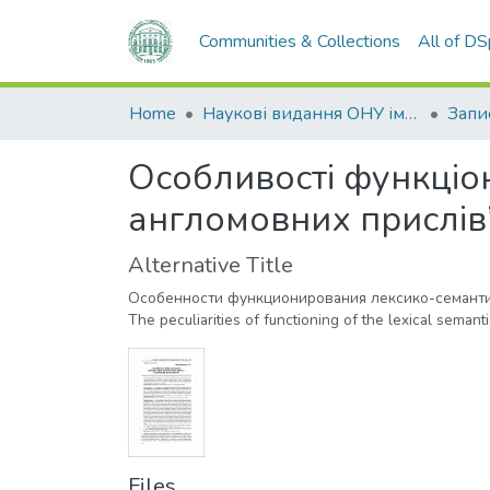
Communities & Collections
All of D
Home
Наукові видання ОНУ імені І. І. Мечникова
Особливості функціо
англомовних прислів
Alternative Title
Особенности функционирования лексико-семанти
The peculiarities of functioning of the lexical semanti
Files