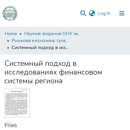
(current)
Log In
Communities
Home
Наукові видання ОНУ імені І. І. Мечникова
&
Ринкова економіка: сучасна теорія і практика управління
Collections
Системный подход в исследованиях финансовом системы региона
All of DSpace
Системный подход в
исследованиях финансовом
Statistics
системы региона
Files