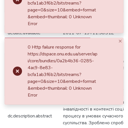
bcfa1ab3f6b2/bitstreams?
dc.contributor.author
Shtokalo, О.
page=0&size=10&embed=format
&embed=thumbnail: 0 Unknown
dc.date.accessioned
2011-07-19T11:58:31Z
Error
dc.date.available
2011-07-19T11:58:31Z
×
dc.date.issued
2008
0 Http failure response for
https://dspace.onu.edu.ua/server/ap
i/core/bundles/0a2b4b36-0285-
Вiсник Одеського нацiонально
4ac9-8e83-
Вестник Одесского национал
dc.description
bcfa1ab3f6b2/bitstreams?
университета/ ОНУ імені І. І.
page=0&size=10&embed=format
: Астропринт, 2008.- Том 13, В
&embed=thumbnail: 0 Unknown
Сер."Соціологія, політологія". –
Error
Статтю присвячено вивченню 
інвалідності в контексті соціа
dc.description.abstract
процесу в умовах сучасного у
суспільства. Зроблено спробу