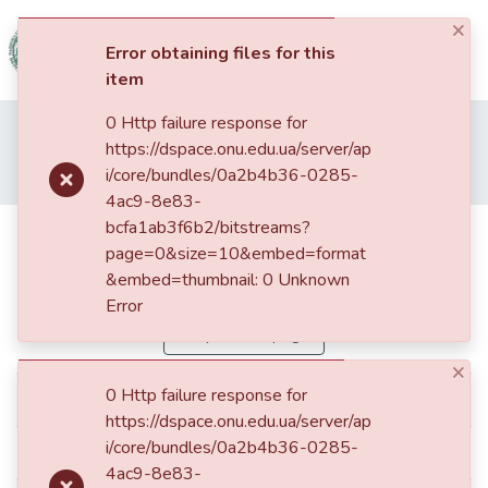
×
(current)
Log In
Error obtaining files for this
item
Communities
0 Http failure response for
Home
Наукові видання ОНУ імені І. І. Мечникова
&
https://dspace.onu.edu.ua/server/ap
Міжнародні та політичні дослідження
Collections
i/core/bundles/0a2b4b36-0285-
Дитяча інвалідність. Соціалізаційний контекст
4ac9-8e83-
All of DSpace
bcfa1ab3f6b2/bitstreams?
Дитяча інвалідність.
page=0&size=10&embed=format
Соціалізаційний контекст
Statistics
&embed=thumbnail: 0 Unknown
Error
Simple item page
×
0 Http failure response for
dc.contributor.author
Штокало, О. А.
https://dspace.onu.edu.ua/server/ap
i/core/bundles/0a2b4b36-0285-
dc.contributor.author
Штокало, О. А.
4ac9-8e83-