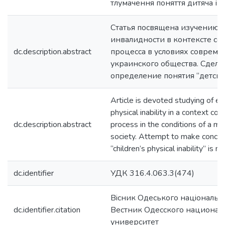
тлумачення поняття дитяча інв
Статья посвящена изучению 
инвалидности в контексте с
dc.description.abstract
процесса в условиях совреме
украинского общества. Сдела
определение понятия “детска
Article is devoted studying of ear
physical inability in a context
dc.description.abstract
process in the conditions of a m
society. Attempt to make concept
“children’s physical inability” is 
dc.identifier
УДК 316.4.063.3(474)
Вiсник Одеського нацiонально
dc.identifier.citation
Вестник Одесского национал
университет