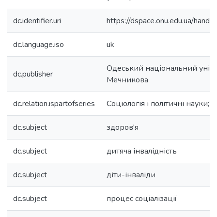
dc.identifier.uri
https://dspace.onu.edu.ua/han
dc.language.iso
uk
Одеський національний універс
dc.publisher
Мечникова
dc.relation.ispartofseries
Соціологія і політичні науки;Т. 
dc.subject
здоров'я
dc.subject
дитяча інвалідність
dc.subject
діти-інваліди
dc.subject
процес соціалізації