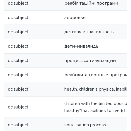
dc.subject
реабілітаційні програми
dc.subject
здоровье
dc.subject
детская инвалидность
dc.subject
дети-инвалиды
dc.subject
процесс социализации
dc.subject
реабилитационные програм
dc.subject
health, children’s physical inabilit
children with the limited possibili
dc.subject
healthy”that abilities to live (chil
dc.subject
socialisation process