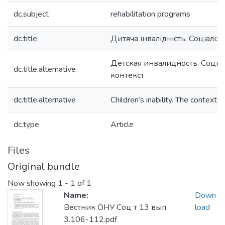
dc.subject
rehabilitation programs
dc.title
Дитяча інвалідність. Соціаліз
Детская инвалидность. Соц
dc.title.alternative
контекст
dc.title.alternative
Children’s inability. The context s
dc.type
Article
Files
Original bundle
Now showing
1 - 1 of 1
Name:
Down
Вестник ОНУ Соц т 13 вып
load
3.106-112.pdf