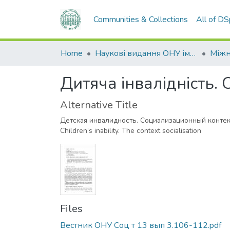
Communities & Collections
All of D
Home
Наукові видання ОНУ імені І. І. Мечникова
Дитяча інвалідність. 
Alternative Title
Детская инвалидность. Социализационный контек
Children’s inability. The context socialisation
Files
Вестник ОНУ Соц т 13 вып 3.106-112.pdf