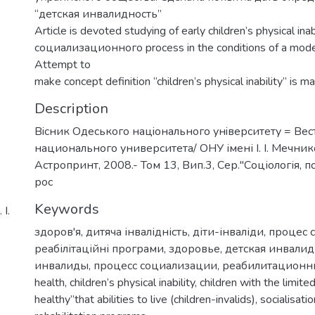
“детская инвалидность”
Article is devoted studying of early children’s physical inab
социализационного process in the conditions of a moder
Attempt to
make concept definition “children’s physical inability” is m
Description
Вiсник Одеського нацiонального унiверситету = Ве
национального университета/ ОНУ імені І. І. Мечнико
Астропринт, 2008.- Том 13, Вип.3, Сер."Соціологія, полі
рос
Keywords
І.
здоров'я
,
дитяча інвалідність
,
діти-інваліди
,
процес с
реабілітаційні програми
,
здоровье
,
детская инвалид
инвалиды
,
процесс социализации
,
реабилитационн
health, children’s physical inability
,
children with the limited
healthy”that abilities to live (children-invalids)
,
socialisati