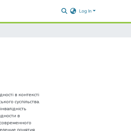
Log In
ності в контексті
ького суспільства.
інвалідність
идности в
 современного
деление понятия