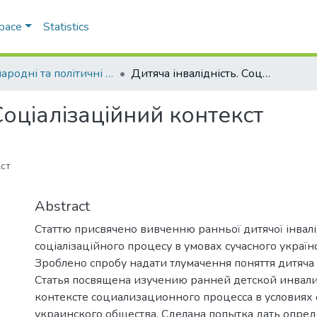
Space
Statistics
Міжнародні та політичні дослідження
Дитяча інвалідність. Соціалізаційний контекст
Соціалізаційний контекст
ст
Abstract
Статтю присвячено вивченню ранньої дитячої інвалід
соціалізаційного процесу в умовах сучасного українс
Зроблено спробу надати тлумачення поняття дитяча 
Статья посвящена изучению ранней детской инвал
контексте социализационного процесса в условиях
украинского общества. Сделана попытка дать опре