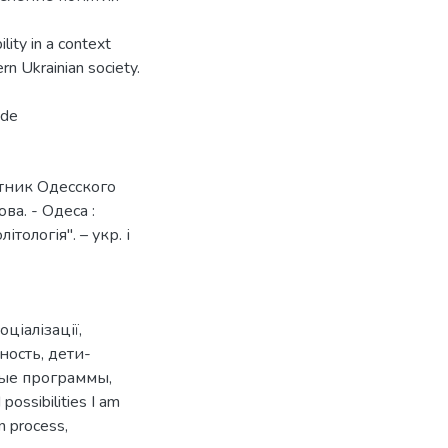
ility in a context
n Ukrainian society.
ade
стник Одесского
ва. - Одеса :
тологія". – укр. і
оціалізації
,
ность
,
дети-
ые программы
,
 possibilities I am
on process
,