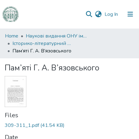
(current)
Log In
Communities
Home
Наукові видання ОНУ імені І. І. Мечникова
&
Історико-літературний журнал
Collections
Пам’яті Г. А. В’язовського
All of DSpace
Пам’яті Г. А. В’язовського
Statistics
Files
309-311_1.pdf
(41.54 KB)
Date