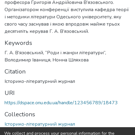
професора Григорія Андрійовича В’язовського.
Організатором конференції виступила кафедра теорії
і методики літератури Одеського університету, яку
свого часу заснував і якою впродовж майже трьох
десятиліть керував Г. А. В’язовський.
Keywords
Г. А. В’язовський
,
“Роди і жанри літератури”
,
Володимир Іваниця
,
Нонна Шляхова
Citation
Історико-літературний журнал
URI
https://dspace.onu.edu.ua/handle/123456789/18473
Collections
Історико-літературний журнал
We collect and process your personal information for the