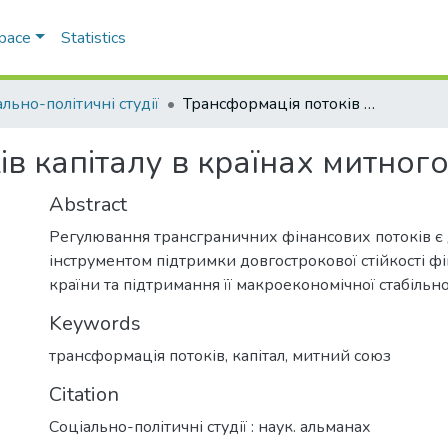
Space
Statistics
льно-політичні студії
Трансформація потоків капіталу в країнах митного союзу
в капіталу в країнах митног
Abstract
Регулювання трансграничних фінансових потоків 
інструментом підтримки довгострокової стійкості ф
країни та підтримання її макроекономічної стабільнос
Keywords
трансформація потоків
,
капітал
,
митний союз
Citation
Соціально-політичні студії : наук. альманах