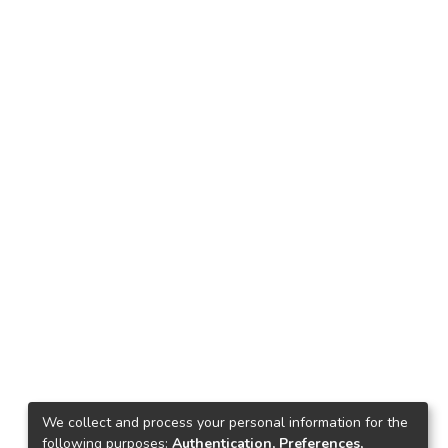
We collect and process your personal information for the
following purposes:
Authentication, Preferences,