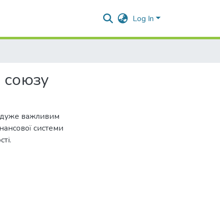
Log In
о союзу
є дуже важливим
інансової системи
ті.