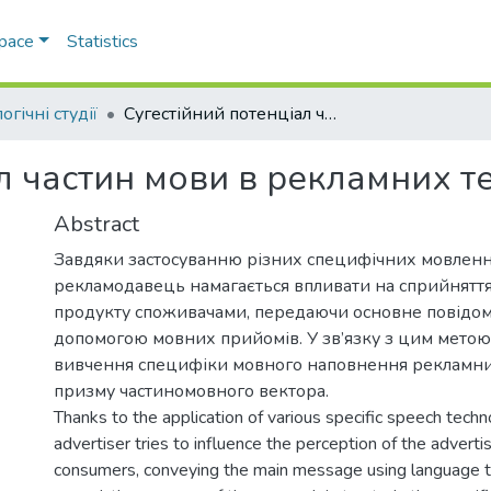
Space
Statistics
огічні студії
Сугестійний потенціал частин мови в рекламних текстах
л частин мови в рекламних т
Abstract
Завдяки застосуванню різних специфічних мовленн
рекламодавець намагається впливати на сприйнятт
продукту споживачами, передаючи основне повідом
допомогою мовних прийомів. У зв’язку з цим метою
вивчення специфіки мовного наповнення рекламних
призму частиномовного вектора.
Thanks to the application of various specific speech techn
advertiser tries to influence the perception of the adverti
consumers, conveying the main message using language te