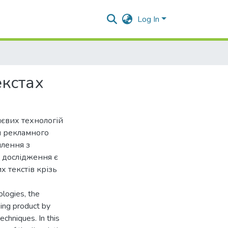
Log In
екстах
євих технологій
я рекламного
лення з
 дослідження є
 текстів крізь
ologies, the
sing product by
chniques. In this