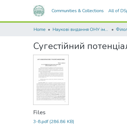
Communities & Collections
All of D
Home
Наукові видання ОНУ імені І. І. Мечникова
Філол
Сугестійний потенціа
Files
3-8.pdf
(286.86 KB)