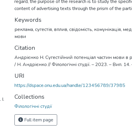
regard, the purpose of the research is to study the specific
content of advertising texts through the prism of the part
Keywords
реклама
,
сугестія
,
вплив
,
свідомість
,
комунікація
,
меді
мови
Citation
Андрієнко Н. Сугестійний потенціал частин мови в 
/ Н. Андрієнко // Філологічні студії. – 2023. – Вип. 14. 
URI
https://dspace.onu.edu.ua/handle/123456789/37985
Collections
І.
Філологічні студії
Full item page