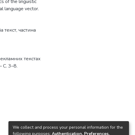
s of the linguistic
ial language vector.
а текст
,
частина
рекламних текстах
– С. 3–8.
We collect and process your personal information for the
following purposes:
Authentication, Preferences,