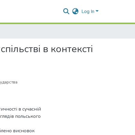
Log In
пільстві в контексті
ударства
ичності в сучасній
глядів польського
облено висновок