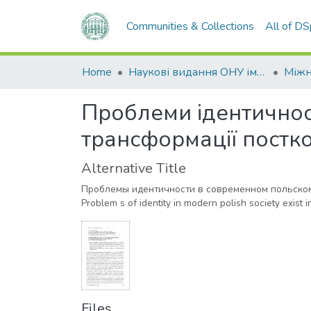
Communities & Collections
All of D
Home
Наукові видання ОНУ імені І. І. Мечникова
Проблеми ідентичност
трансформації постк
Alternative Title
Проблемы идентичности в современном польском
Problem s of identity in modern polish society exist 
Files