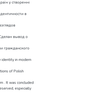
раїн у створенні
дентичности в
взглядов
Сделан вывод о
ии гражданского
w identity in modern
tions of Polish
sm . It was concluded
reserved, especially