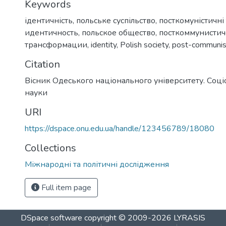
Keywords
ідентичність
,
польське суспільство
,
посткомуністичні
идентичность
,
польское общество
,
посткоммунистич
трансформации
,
identity
,
Polish society
,
post-communist
Citation
Вісник Одеського національного університету. Соціол
науки
URI
https://dspace.onu.edu.ua/handle/123456789/18080
Collections
Міжнародні та політичні дослідження
Full item page
DSpace software
copyright © 2009-2026
LYRASIS