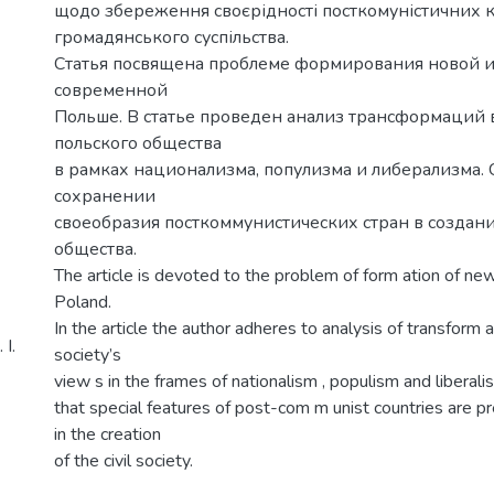
щодо збереження своєрідності посткомуністичних к
громадянського суспільства.
Статья посвящена проблеме формирования новой и
современной
Польше. В статье проведен анализ трансформаций 
польского общества
в рамках национализма, популизма и либерализма. 
сохранении
своеобразия посткоммунистических стран в создан
общества.
The article is devoted to the problem of form ation of ne
Poland.
In the article the author adheres to analysis of transform a
І.
society’s
view s in the frames of nationalism , populism and liberali
that special features of post-com m unist countries are p
in the creation
of the civil society.