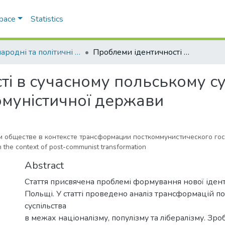
Space
Statistics
Міжнародні та політичні дослідження
Проблеми ідентичності в сучасному польському суспільстві в контексті трансформації посткомуністичної держави
і в сучасному польському сус
омуністичної держави
 обществе в контексте трансформации посткоммунистического гос
in the context of post-communist transformation
Abstract
Стаття присвячена проблемі формування нової ідент
Польщі. У статті проведено аналіз трансформацій по
суспільства
в межах націоналізму, популізму та лібералізму. Зр