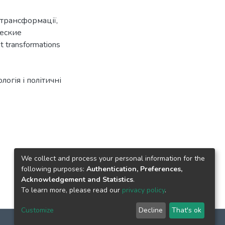
 трансформації
,
еские
 transformations
огія і політичні
We collect and process your personal information for the
following purposes:
Authentication, Preferences,
Acknowledgement and Statistics
.
To learn more, please read our
privacy policy
.
Customize
Decline
That's ok