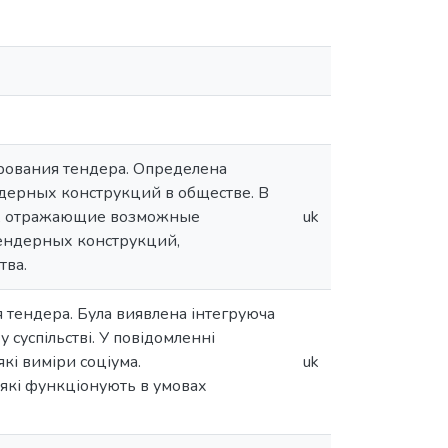
рования тендера. Определена
дерных конструкций в обществе. В
в, отражающие возможные
uk
тендерных конструкций,
тва.
 тендера. Була виявлена інтегруюча
суспільстві. У повідомленні
які виміри соціума.
uk
які функціонують в умовах