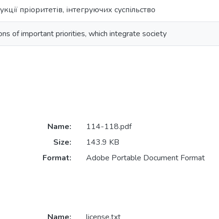
кції пріоритетів, інтегруючих суспільство
ns of important priorities, which integrate society
Name:
114-118.pdf
Size:
143.9 KB
Format:
Adobe Portable Document Format
Name:
license.txt