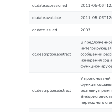
dc.date.accessioned
2011-05-06T12:
dc.date.available
2011-05-06T12:
dc.date.issued
2003
В предложенной
интегрирующая 
dc.description.abstract
сообщении расс
измерения соци
функционирующи
У пропонованій 
функція соціаль
dc.description.abstract
розглянуті різні
Використовуютьс
перехідного стан