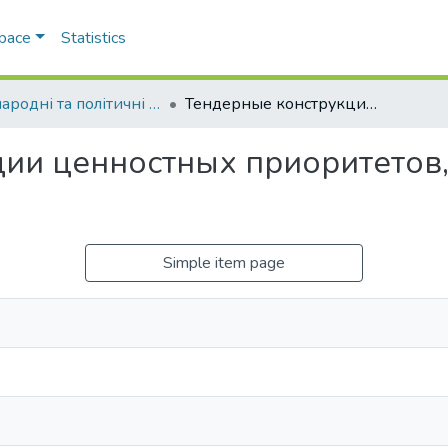
Space
Statistics
Міжнародні та політичні дослідження
Тендерные конструкции ценностных приоритетов, интегрирующих общество
ции ценностных приоритетов
Simple item page