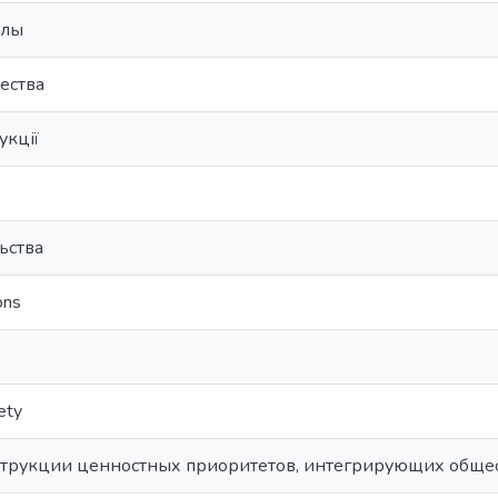
алы
ества
укції
льства
ons
iety
трукции ценностных приоритетов, интегрирующих обще