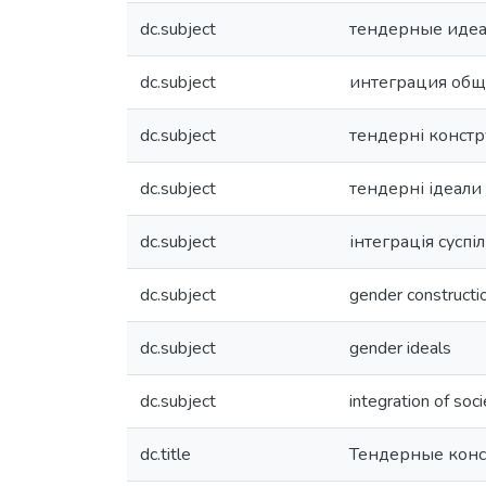
dc.subject
тендерные иде
dc.subject
интеграция общ
dc.subject
тендерні констр
dc.subject
тендерні ідеали
dc.subject
інтеграція суспі
dc.subject
gender constructi
dc.subject
gender ideals
dc.subject
integration of soc
dc.title
Тендерные конс