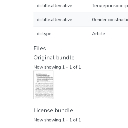
dc.title.alternative
Тендерні констру
dc.title.alternative
Gender constructio
dc.type
Article
Files
Original bundle
Now showing
1 - 1 of 1
License bundle
Now showing
1 - 1 of 1