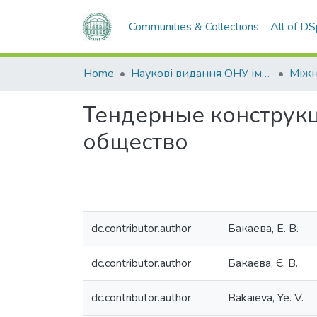
Communities & Collections
All of D
Home
Наукові видання ОНУ імені І. І. Мечникова
Тендерные конструк
общество
dc.contributor.author
Бакаева, Е. В.
dc.contributor.author
Бакаєва, Є. В.
dc.contributor.author
Bakaieva, Ye. V.