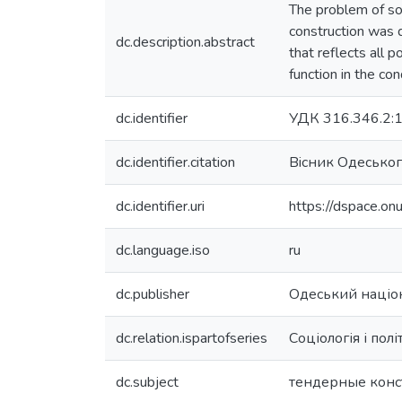
The problem of soc
construction was d
dc.description.abstract
that reflects all 
function in the con
dc.identifier
УДК 316.346.2:1
dc.identifier.citation
Вiсник Одеського
dc.identifier.uri
https://dspace.o
dc.language.iso
ru
dc.publisher
Одеський націон
dc.relation.ispartofseries
Соціологія і політ
dc.subject
тендерные кон