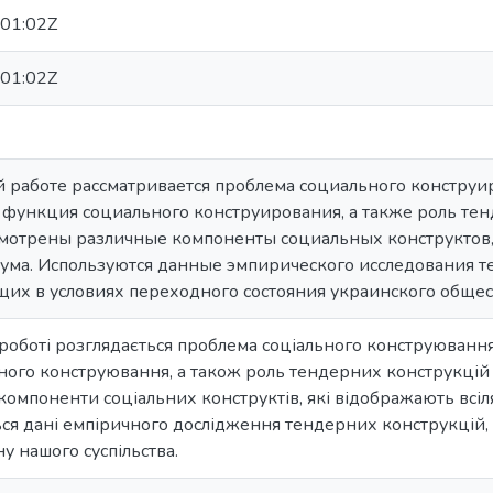
01:02Z
01:02Z
 работе рассматривается проблема социального конструи
функция социального конструирования, а также роль тен
мотрены различные компоненты социальных конструкто
ума. Используются данные эмпирического исследования 
х в условиях переходного состояния украинского общес
роботі розглядається проблема соціального конструювання
ного конструювання, а також роль тендерних конструкцій у 
 компоненти соціальних конструктів, які відображають всіл
я дані емпіричного дослідження тендерних конструкцій, 
у нашого суспільства.