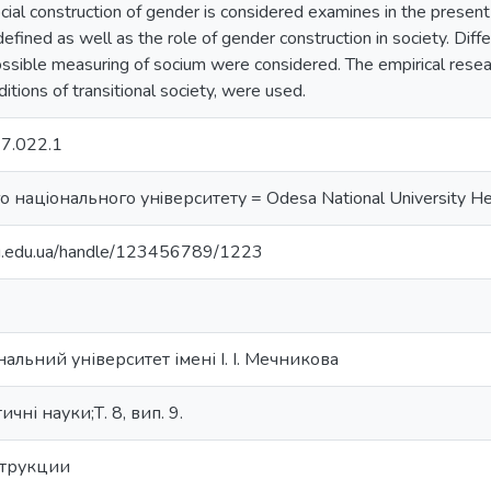
ial construction of gender is considered examines in the present 
efined as well as the role of gender construction in society. Diff
possible measuring of socium were considered. The empirical resea
ditions of transitional society, were used.
7.022.1
 нацiонального унiверситету = Odesa National University He
nu.edu.ua/handle/123456789/1223
альний університет імені І. І. Мечникова
ичні науки;Т. 8, вип. 9.
струкции