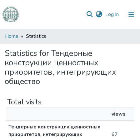
(current)
Log In
Communities
Home
Statistics
&
Collections
Statistics for Тендерные
конструкции ценностных
All of DSpace
приоритетов, интегрирующих
общество
Total visits
views
Тендерные конструкции ценностных
приоритетов, интегрирующих
67