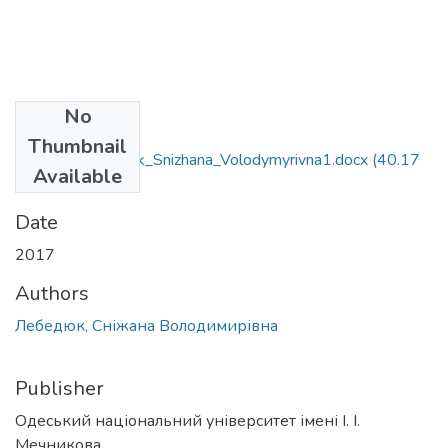
No
Files
Thumbnail
035.04_Lebedyuk_Snizhana_Volodymyrivna1.docx
(40.17
Available
KB)
Date
2017
Authors
Лебедюк, Сніжана Володимирівна
Publisher
Одеський національний університет імені І. І.
Мечникова