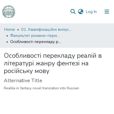
(current)
Log In
Communities
Home
01. Кваліфікаційні випускні роботи здобувачів вищої освіти
&
Факультет романо-германської філології
Collections
Особливості перекладу реалій в літературі жанру фентезі на російську мову
All of DSpace
Особливості перекладу реалій в
літературі жанру фентезі на
Statistics
російську мову
Alternative Title
Realitia in fantasy novel translation into Russian