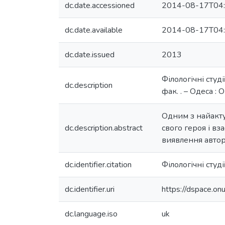
dc.date.accessioned
2014-08-17T04:
dc.date.available
2014-08-17T04:
dc.date.issued
2013
Філологічні студі
dc.description
фак. . – Одеса : 
Одним з найакту
dc.description.abstract
свого героя і вз
виявлення авторс
dc.identifier.citation
Філологічні студ
dc.identifier.uri
https://dspace.o
dc.language.iso
uk