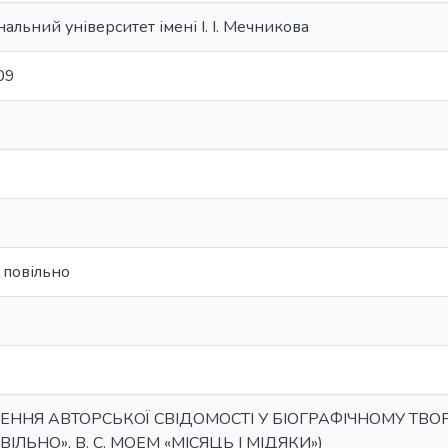
альний університет імені І. І. Мечникова
209
 повільно
ННЯ АВТОРСЬКОЇ СВІДОМОСТІ У БІОГРАФІЧНОМУ ТВОР
ЛЬНО», В. С. МОЕМ «МІСЯЦЬ І МІДЯКИ»)