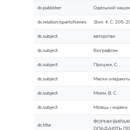
dc.publisher
Одеський націон
dc.relation.ispartofseries
;Вип. 4, С. 205-
dc.subject
авторство
dc.subject
біографізм
dc.subject
Процюк, С.
dc.subject
Маски опадають
dc.subject
Моем, В. С.
dc.subject
Місяць і мідяки
ФОРМИ ВИРАЖЕ
dc.title
ОПАДАЮТЬ ПОВІ