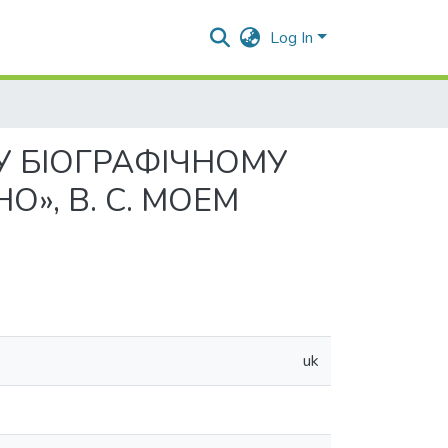
Log In
У БІОГРАФІЧНОМУ
», В. С. МОЕМ
uk