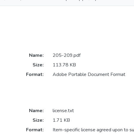
Name:
205-209.pdf
Size:
113.78 KB
Format:
Adobe Portable Document Format
Name:
license.txt
Size:
1.71 KB
Format:
Item-specific license agreed upon to s