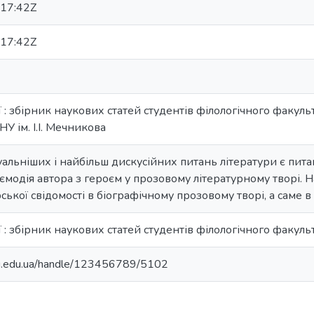
17:42Z
17:42Z
ї : збірник наукових статей студентів філологічного факульте
ОНУ ім. І.І. Мечникова
альніших і найбільш дискусійних питань літератури є пита
аємодія автора з героєм у прозовому літературному творі. 
ької свідомості в біографічному прозовому творі, а саме в
ії : збірник наукових статей студентів філологічного факуль
nu.edu.ua/handle/123456789/5102