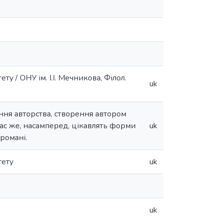
ту / ОНУ ім. І.І. Мечникова, Філол.
uk
ння авторства, створення автором
Нас же, насамперед, цікавлять форми
uk
 романі.
тету
uk
uk