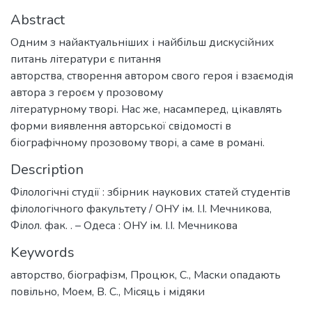
Abstract
Одним з найактуальніших і найбільш дискусійних
питань літератури є питання
авторства, створення автором свого героя і взаємодія
автора з героєм у прозовому
літературному творі. Нас же, насамперед, цікавлять
форми виявлення авторської свідомості в
біографічному прозовому творі, а саме в романі.
Description
Філологічні студії : збірник наукових статей студентів
філологічного факультету / ОНУ ім. І.І. Мечникова,
Філол. фак. . – Одеса : ОНУ ім. І.І. Мечникова
Keywords
авторство
,
біографізм
,
Процюк, С.
,
Маски опадають
повільно
,
Моем, В. С.
,
Місяць і мідяки