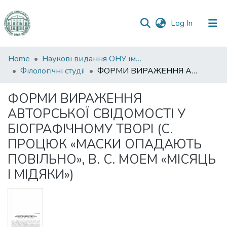
(current)
Log In
Communities
Home
Наукові видання ОНУ імені І. І. Мечникова
&
Філологічні студії
ФОРМИ ВИРАЖЕННЯ АВТОРСЬКОЇ СВІДОМОСТІ У БІОГРАФІЧНОМУ ТВОРІ (С. ПРОЦЮК «МАСКИ ОПАДАЮТЬ ПОВІЛЬНО», В. С. МОЕМ «МІСЯЦЬ І МІДЯКИ»)
Collections
ФОРМИ ВИРАЖЕННЯ
All of DSpace
АВТОРСЬКОЇ СВІДОМОСТІ У
БІОГРАФІЧНОМУ ТВОРІ (С.
Statistics
ПРОЦЮК «МАСКИ ОПАДАЮТЬ
ПОВІЛЬНО», В. С. МОЕМ «МІСЯЦЬ
І МІДЯКИ»)