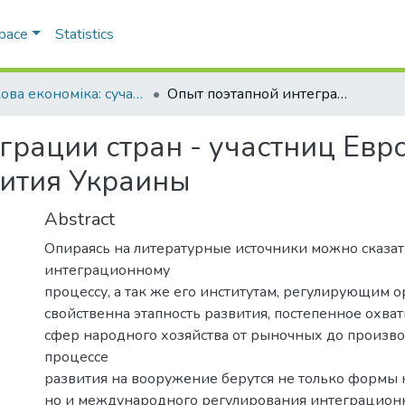
Space
Statistics
Ринкова економіка: сучасна теорія і практика управління
Опыт поэтапной интеграции стран - участниц Европейского Союза для экономического развития Украины
грации стран - участниц Евр
вития Украины
Abstract
Опираясь на литературные источники можно сказать
интеграционному
процессу, а так же его институтам, регулирующим о
свойственна этапность развития, постепенное охва
сфер народного хозяйства от рыночных до произво
процессе
развития на вооружение берутся не только формы 
но и международного регулирования интеграцион