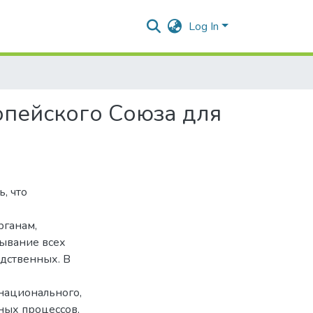
Log In
опейского Союза для
, что
рганам,
тывание всех
дственных. В
национального,
ных процессов,