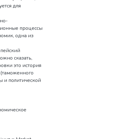
ется для
чно-
ционные процессы
омик, одна из
опейский
ожно сказать,
овки это история
 (таможенного
ы и политической
номическое