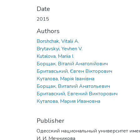
Date
2015
Authors
Borshchak, Vitalii A.
Brytavskyi, Yevhen V.
Kutalova, Mariia I.
Борщак, Віталій Анатолійович
Бритавський, Євген Вікторович
Куталова, Марія Іванівна
Борщак, Виталий Анатольевич
Бритавский, Евгений Викторович
Куталова, Мария Ивановна
Publisher
Одесский национальный университет име
И. И. Мечникова