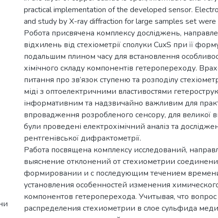
practical implementation of the developed sensor. Electr
and study by X-ray diffraction for large samples set wer
Робота присвячена комплексу досліджень, направле
відхилень від стехіометрії сполуки CuxS при її форму
подальшим плином часу для встановлення особливо
хімічного складу компонентів гетеропереходу. Вра
питання про зв’язок ступеню та розподілу стехіометр
міді з оптоелектричними властивостями гетерострук
інформативним та надзвичайно важливим для прак
впровадження розробленого сенсору, для великої в
були проведені електрохімічний аналіз та дослідж
рентгенівської дифрактометрії.
Работа посвящена комплексу исследований, направ
выяснение отклонений от стехиометрии соединени
формировании и с последующим течением времен
установления особенностей изменения химического
компонентов гетероперехода. Учитывая, что вопрос 
ни
распределения стехиометрии в слое сульфида меди