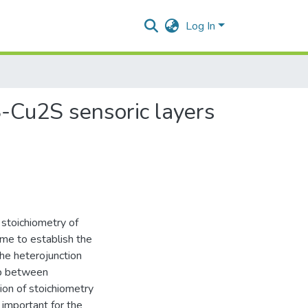
Log In
S-Cu2S sensoric layers
 stoichiometry of
me to establish the
the heterojunction
ip between
tion of stoichiometry
y important for the