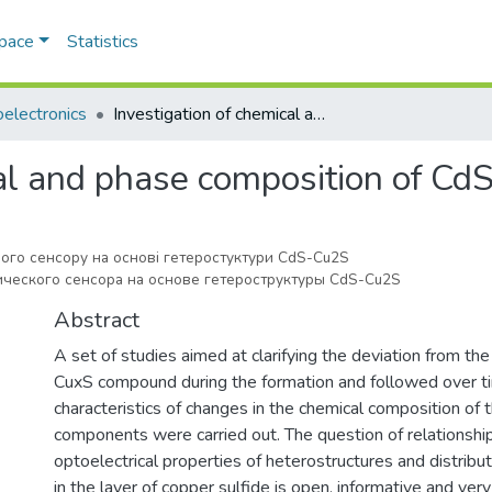
Space
Statistics
electronics
Investigation of chemical and phase composition of CdS-Cu2S sensoric layers
cal and phase composition of Cd
ого сенсору на основі гетеростуктури CdS-Cu2S
ческого сенсора на основе гетероструктуры CdS-Cu2S
Abstract
A set of studies aimed at clarifying the deviation from the
CuxS compound during the formation and followed over ti
characteristics of changes in the chemical composition of 
components were carried out. The question of relationsh
optoelectrical properties of heterostructures and distribu
in the layer of copper sulfide is open, informative and ver