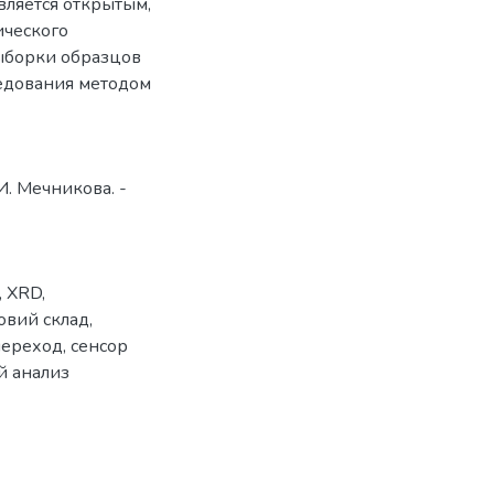
вляется открытым,
ческого
выборки образцов
едования методом
И. Мечникова. -
,
XRD
,
овий склад
,
переход
,
сенсор
й анализ