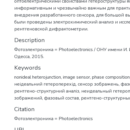
оптоелектрическими свойствами гетероструктуры я
информативным и чрезвычайно важным для практи
внедрения разработанного сенсора, для большой 
были проведены электрохимический анализ и иссл
рентгеновской дифрактометрии.
Description
Фотоэлектроника = Photoelectronics / ОНУ имени И. 
Одесса, 2015.
Keywords
nonideal heterojunction
,
image sensor
,
phase composition
неідеальний гетероперехід
,
сенсор зображень
,
фаз
рентгено-структурний аналіз
,
неидеальный гетеро
зображений
,
фазовый состав
,
рентгено-структурны
Citation
Фотоэлектроника = Photoelectronics
URI