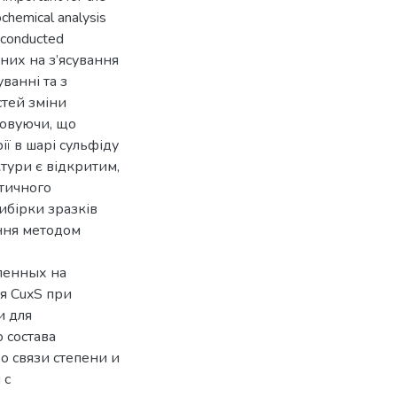
ochemical analysis
e conducted
них на з’ясування
ванні та з
стей зміни
ховуючи, що
ії в шарі сульфіду
тури є відкритим,
тичного
ибірки зразків
ення методом
ленных на
я CuxS при
и для
 состава
о связи степени и
 с