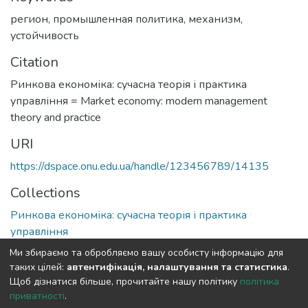
регион
,
промышленная политика
,
механизм
,
устойчивость
Citation
Ринкова економіка: сучасна теорія і практика
управління = Market economy: modern management
theory and practice
URI
https://dspace.onu.edu.ua/handle/123456789/14135
Collections
Ринкова економіка: сучасна теорія і практика
управління
Ми збираємо та обробляємо вашу особисту інформацію для
Full item page
таких цілей:
автентифікація, налаштування та статистика
.
Щоб дізнатися більше, прочитайте нашу політику
політика
приватності
.
DSpace software
copyright © 2009-2026
LYRASIS