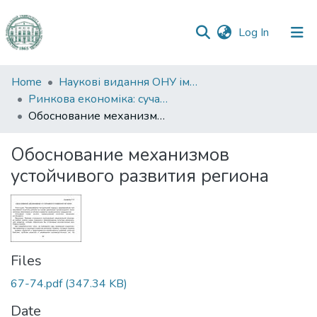
(current)
Log In
Communities
Home
Наукові видання ОНУ імені І. І. Мечникова
&
Ринкова економіка: сучасна теорія і практика управління
Collections
Обоснование механизмов устойчивого развития региона
All of DSpace
Обоснование механизмов
устойчивого развития региона
Statistics
Files
67-74.pdf
(347.34 KB)
Date