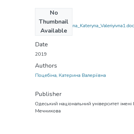
No
Files
Thumbnail
035.055_Potsebina_Kateryna_Valeriyivna1.do
Available
(55.35 KB)
Date
2019
Authors
Поцебіна, Катерина Валеріївна
Publisher
Одеський національний університет імені І. 
Мечникова