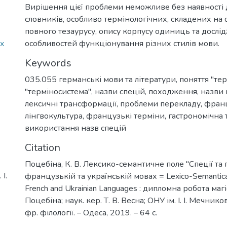
Вирішення цієї проблеми неможливе без наявності
словників, особливо термінологічних, складених на
повного тезаурусу, опису корпусу одиниць та дослі
cx
особливостей функціонування різних стилів мови.
Keywords
035.055 германські мови та літератури
,
поняття "тер
"терміносистема"
,
назви спецій
,
походження
,
назви
лексичні трансформації
,
проблеми перекладу
,
фран
лінгвокультура
,
французькі терміни
,
гастрономічна 
використання назв спецій
Citation
Поцебіна, К. В. Лексико-семантичне поле "Спеції та 
І.
французькій та українській мовах = Lexico-Semantical 
French and Ukrainian Languages : дипломна робота магіс
Поцебіна; наук. кер. Т. В. Весна; ОНУ ім. І. І. Мечник
фр. філології. – Одеса, 2019. – 64 с.