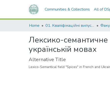
Communities & Collections
All of D
Home
01. Кваліфікаційні випускні роботи здобувачів вищої освіти
Лексико-семантичне п
українській мовах
Alternative Title
Lexico-Semantical field "Spices" in French and Ukra