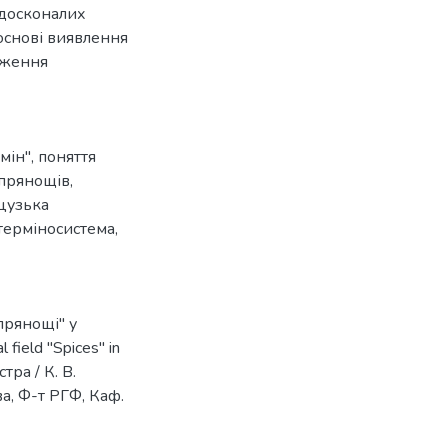
 досконалих
 основі виявлення
дження
мін"
,
поняття
 прянощів
,
цузька
терміносистема
,
прянощі" у
field "Spices" in
тра / К. В.
ова, Ф-т РГФ, Каф.