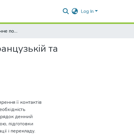
Log In
Лексико-семантичне поле "Спеції та прянощі" у французькій та українській мовах
анцузькій та
рення її контактів
еобхідність
порядок денний
ою, підготовки
ції і перекладу.