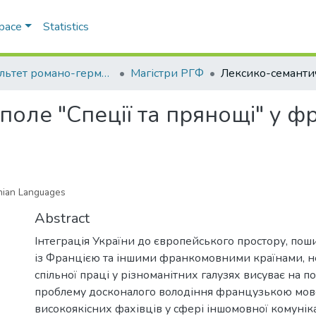
Space
Statistics
Факультет романо-германської філології
Магістри РГФ
оле "Спеції та прянощі" у фр
inian Languages
Abstract
Інтеграція України до європейського простору, поши
із Францією та іншими франкомовними країнами, н
спільної праці у різноманітних галузях висуває на 
проблему досконалого володіння французькою мов
високоякісних фахівців у сфері іншомовної комуніка