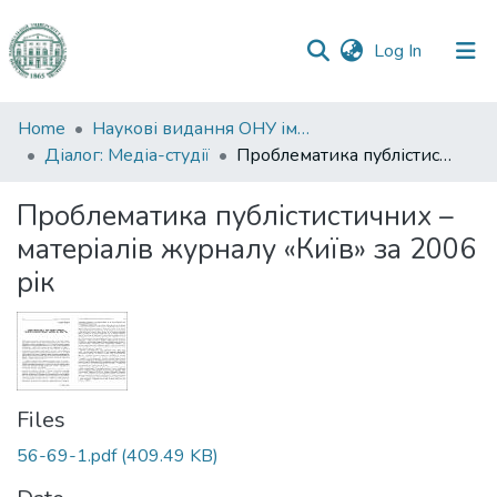
(current)
Log In
Communities
Home
Наукові видання ОНУ імені І. І. Мечникова
&
Діалог: Медіа-студії
Проблематика публістистичних – матеріалів журналу «Київ» за 2006 pік
Collections
Проблематика публістистичних –
All of DSpace
матеріалів журналу «Київ» за 2006
pік
Statistics
Files
56-69-1.pdf
(409.49 KB)