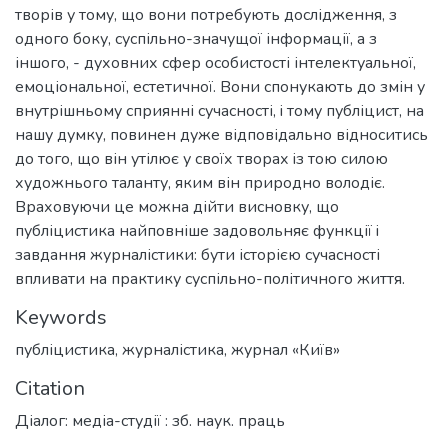
творів у тому, що вони потребують дослідження, з
одного боку, суспільно-значущої інформації, а з
іншого, - духовних сфер особистості інтелектуальної,
емоціональної, естетичної. Вони спонукають до змін у
внутрішньому сприянні сучасності, i тому публіцист, на
нашу думку, повинен дуже відповідально відноситись
до того, що він утілює у своїх творах iз тою силою
художнього таланту, яким він природно володіє.
Враховуючи це можна дійти висновку, що
публіцистика найповніше задовольняє функції i
завдання журналістики: бути історією сучасності
впливати на практику суспільно-політичного життя.
Keywords
публіцистика
,
журналістика
,
журнал «Київ»
Citation
Діалог: медіа-студії : зб. наук. праць