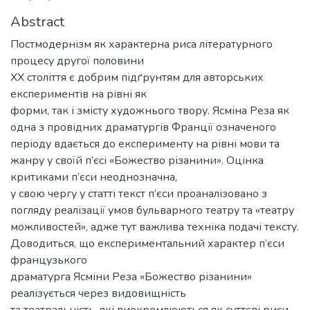
Abstract
Постмодернізм як характерна риса літературного
процесу другої половини
ХХ століття є добрим підґрунтям для авторських
експериментів на рівні як
форми, так і змісту художнього твору. Ясміна Реза як
одна з провідних драматургів Франції означеного
періоду вдається до експерименту на рівні мови та
жанру у своїй п’єсі «Божество різанини». Оцінка
критиками п’єси неоднозначна,
у свою чергу у статті текст п’єси проаналізовано з
погляду реалізації умов бульварного театру та «театру
можливостей», адже тут важлива техніка подачі тексту.
Доводиться, що експериментальний характер п’єси
французького
драматурга Ясміни Реза «Божество різанини»
реалізується через видовищність