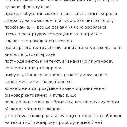
та театральність, які виокремлюються як суттєві риси
сучасної французької
драми. Побутовий сюжет, наявність інтриги, хороша
літературна мова, іронія та гумор, задіяні для опису
персонажів, — все це ознаки «якісно зробленої
п’єси» з репертуару комерційного театру та є
свідченням належності п’єси до
бульварного театру. Змішування літературних жанрів і
видів, що характеризує
постмодерністський текст, визначаємо як жанрову
конвергенцію та жанрову
дифузію. Поняття конвергенція та дифузія не є
синонімичними. Під жанровою
конвергенцією розуміємо взаємопроникнення
різнозорієнтованих імпульсів, що
веде до виникнення гібридних, кентавричних форм.
Мелодраматична складова
у тексті має свою роль та функцію і зберігає свій вплив
на текст і його жанрову природу, комедійне і