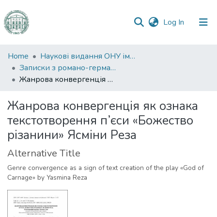
(current)
Log In
Communities
Home
Наукові видання ОНУ імені І. І. Мечникова
&
Записки з романо-германської філології
Collections
Жанрова конвергенція як ознака текстотворення п’єси «Божество різанини» Ясміни Реза
All of DSpace
Жанрова конвергенція як ознака
текстотворення п’єси «Божество
Statistics
різанини» Ясміни Реза
Alternative Title
Genre convergence as a sign of text creation of the play «God of
Carnage» by Yasmina Reza