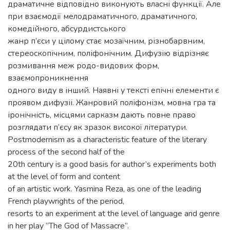
драматичне відповідно виконують власні функції. Але
при взаємодії мелодраматичного, драматичного,
комедійного, абсурдистського
жанр п’єси у цілому стає мозаїчним, різнобарвним,
стереоскопічним, поліфонічним. Дифузію відрізняє
розмивання меж родо-видових форм,
взаємопроникнення
одного виду в інший. Наявні у тексті епічні елементи є
проявом дифузіі. Жанровий поліфонізм, мовна гра та
іронічність, місцями сарказм дають повне право
розглядати п’єсу як зразок високої літератури.
Postmodernism as a characteristic feature of the literary
process of the second half of the
20th century is a good basis for author’s experiments both
at the level of form and content
of an artistic work. Yasmina Reza, as one of the leading
French playwrights of the period,
resorts to an experiment at the level of language and genre
in her play “The God of Massacre”.