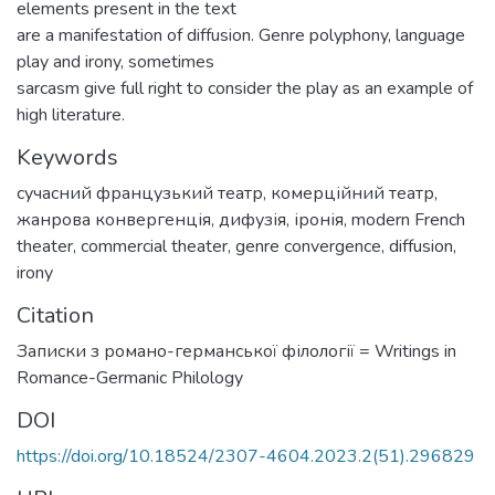
elements present in the text
are a manifestation of diffusion. Genre polyphony, language
play and irony, sometimes
sarcasm give full right to consider the play as an example of
high literature.
Keywords
сучасний французький театр
,
комерційний театр
,
жанрова конвергенція
,
дифузія
,
іронія
,
modern French
theater
,
commercial theater
,
genre convergence
,
diffusion
,
irony
Citation
Записки з романо-германської філології = Writings in
Romance-Germanic Philology
DOI
https://doi.org/10.18524/2307-4604.2023.2(51).296829