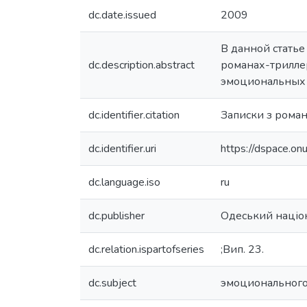
dc.date.issued
2009
В данной стать
dc.description.abstract
романах-трилле
эмоциональных с
dc.identifier.citation
Записки з романо
dc.identifier.uri
https://dspace.o
dc.language.iso
ru
dc.publisher
Одеський націон
dc.relation.ispartofseries
;Вип. 23.
dc.subject
эмоциональног