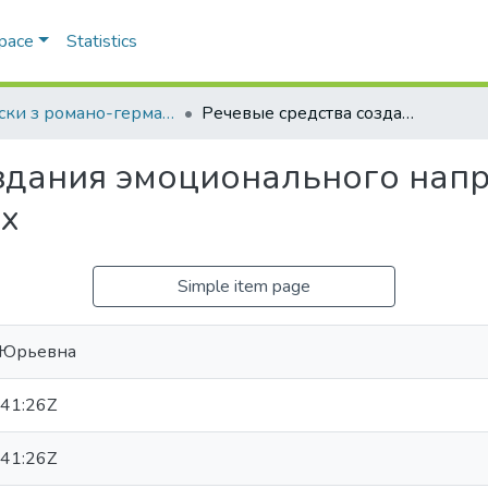
Space
Statistics
Записки з романо-германської філології
Речевые средства создания эмоционального напряжения в романах-триллерах о вампирах
здания эмоционального нап
ах
Simple item page
 Юрьевна
41:26Z
41:26Z