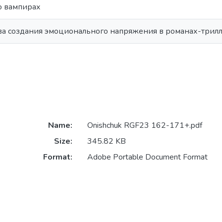
о вампирах
ва создания эмоционального напряжения в романах-трилл
Name:
Onishchuk RGF23 162-171+.pdf
Size:
345.82 KB
Format:
Adobe Portable Document Format