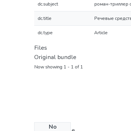
dc.subject
роман-триллер 
dc.title
Речевые средст
dc.type
Article
Files
Original bundle
Now showing
1 - 1 of 1
No
License bundle