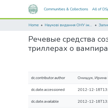
Communities & Collections
All of D
Home
Наукові видання ОНУ імені І. І. Мечникова
Речевые средства со
триллерах о вампир
dc.contributor.author
Онищук, Ирина
dc.date.accessioned
2012-12-18T13:
dc.date.available
2012-12-18T13: