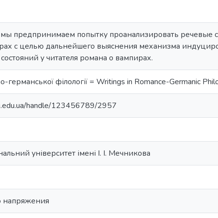
е мы предпринимаем попытку проанализировать речевые 
рах с целью дальнейшего выяснения механизма индуцир
остояний у читателя романа о вампирах.
-германської філології = Writings in Romance-Germanic Phil
nu.edu.ua/handle/123456789/2957
альний університет імені І. І. Мечникова
о напряжения