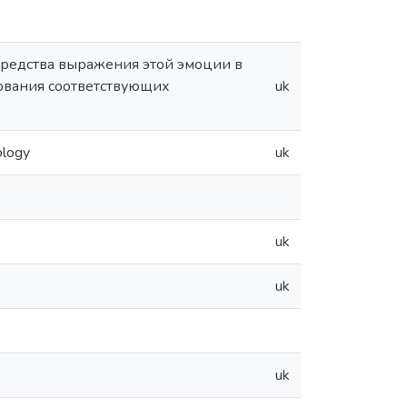
средства выражения этой эмоции в
ования соответствующих
uk
ology
uk
uk
uk
uk