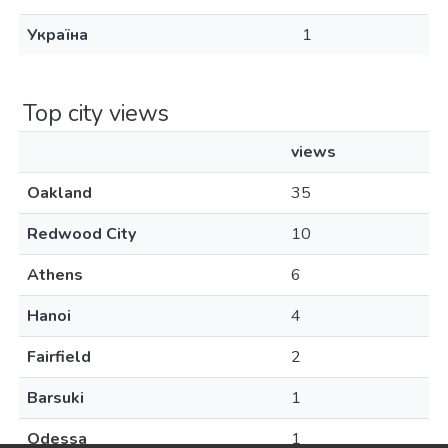
Україна
1
Top city views
views
Oakland
35
Redwood City
10
Athens
6
Hanoi
4
Fairfield
2
Barsuki
1
Odessa
1