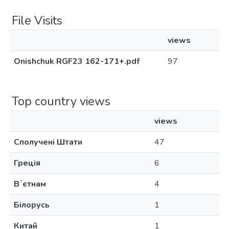
File Visits
views
Onishchuk RGF23 162-171+.pdf
97
Top country views
views
Сполучені Штати
47
Греція
6
Вʼєтнам
4
Білорусь
1
Китай
1