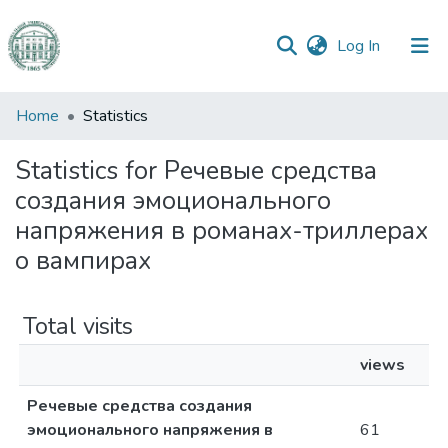
(current)
Log In
Communities
Home
Statistics
&
Collections
Statistics for Речевые средства
создания эмоционального
All of DSpace
напряжения в романах-триллерах
о вампирах
Total visits
views
Речевые средства создания
эмоционального напряжения в
61