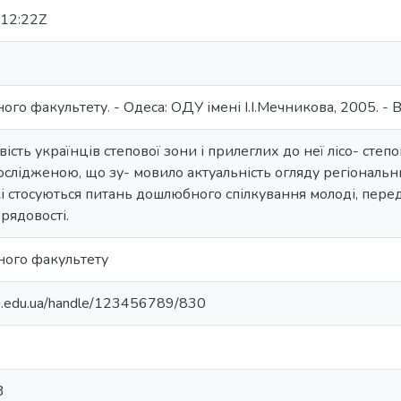
12:22Z
ого факультету. - Одеса: ОДУ імені І.І.Мечникова, 2005. - 
ість українців степової зони і прилеглих до неї лісо- сте
ослідженою, що зу- мовило актуальність огляду регіональн
які стосуються питань дошлюбного спілкування молоді, перед
брядовості.
ного факультету
nu.edu.ua/handle/123456789/830
3