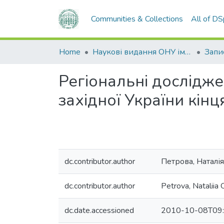
Communities & Collections
All of D
Home
Наукові видання ОНУ імені І. І. Мечникова
Регіональні дослідже
західної України кінця
dc.contributor.author
Петрова, Наталі
dc.contributor.author
Petrova, Nataliia 
dc.date.accessioned
2010-10-08T09: