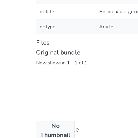
dc.title
Регіональні досл
dc.type
Article
Files
Original bundle
Now showing
1 - 1 of 1
No
License bundle
Thumbnail