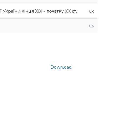
України кінця ХІХ - початку ХХ ст.
uk
uk
Download