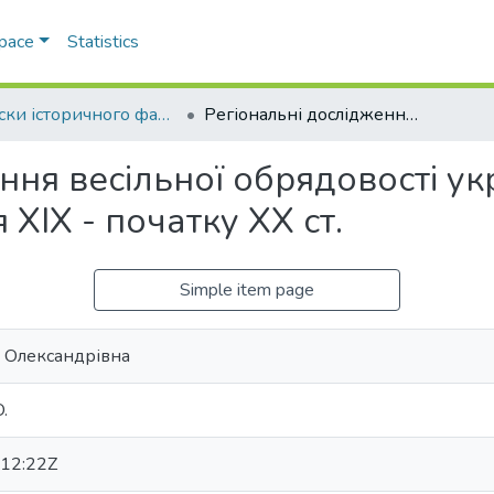
Space
Statistics
Записки історичного факультету
Регіональні дослідження весільної обрядовості українців південно-західної України кінця ХІХ - початку ХХ ст.
ння весільної обрядовості ук
 ХІХ - початку ХХ ст.
Simple item page
я Олександрівна
O.
12:22Z