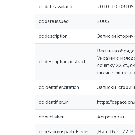
dc.date.available
2010-10-08T09:
dc.date.issued
2005
dc.description
Записки iсторичн
Весільна обрядов
України є малод
dc.description.abstract
початку XX ст., 
післявесільної о
dc.identifier.citation
Записки історич
dc.identifier.uri
https://dspace.o
dc.publisher
Астропринт
dc.relation.ispartofseries
;Вип. 16. С. 72-8