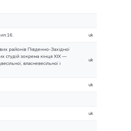
Вип.16.
uk
пових районів Південно-Західної
их студій зокрема кінця XIX —
uk
весільної, власневесільної і
uk
uk