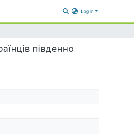
Log In
раїнців південно-