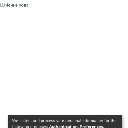
І.І.Мечникова,
We collect and process your personal information for the
following purposes:
Authentication, Preferences,