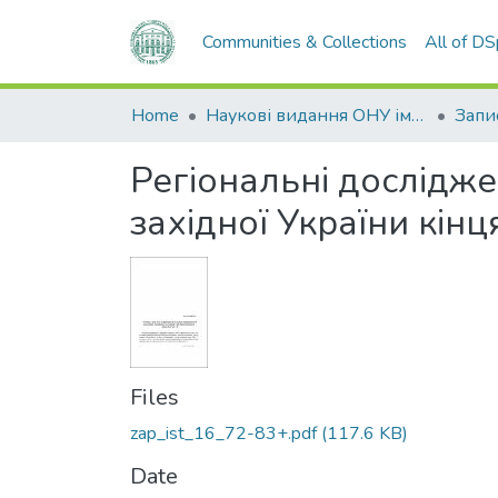
Communities & Collections
All of D
Home
Наукові видання ОНУ імені І. І. Мечникова
Регіональні дослідже
західної України кінця
Files
zap_ist_16_72-83+.pdf
(117.6 KB)
Date