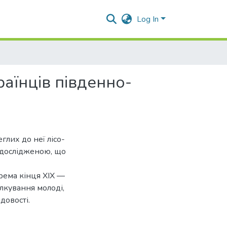
Log In
раїнців південно-
глих до неї лісо-
одослідженою, що
крема кінця XIX —
ілкування молоді,
довості.