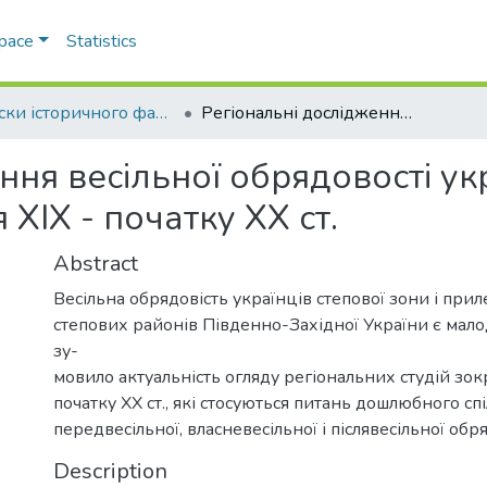
Space
Statistics
Записки історичного факультету
Регіональні дослідження весільної обрядовості українців південно-західної України кінця ХІХ - початку ХХ ст.
ння весільної обрядовості ук
 ХІХ - початку ХХ ст.
Abstract
Весільна обрядовість українців степової зони і приле
степових районів Південно-Західної України є мал
зу-
мовило актуальність огляду регіональних студій зо
початку XX ст., які стосуються питань дошлюбного сп
передвесільної, власневесільної і післявесільної обря
Description