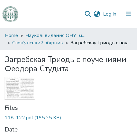
(current)
Log In
Communities
Home
Наукові видання ОНУ імені І. І. Мечникова
&
Слов’янський збірник
Загребская Триодь с поучениями Феодора Студита
Collections
Загребская Триодь с поучениями
All of DSpace
Феодора Студита
Statistics
Files
118-122.pdf
(195.35 KB)
Date