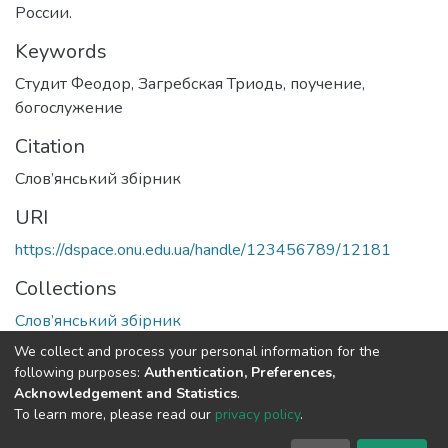
России.
Keywords
Студит Феодор
,
Загребская Триодь
,
поучение
,
богослужение
Citation
Слов’янський збірник
URI
https://dspace.onu.edu.ua/handle/123456789/12181
Collections
Слов’янський збірник
We collect and process your personal information for the
Full item page
following purposes:
Authentication, Preferences,
Acknowledgement and Statistics
.
To learn more, please read our
privacy policy
.
DSpace software
copyright © 2009-2026
LYRASIS