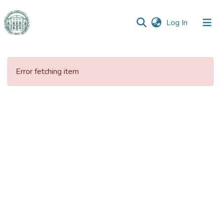
(current)
Log In
Communities
&
Error fetching item
Collections
All of DSpace
Statistics