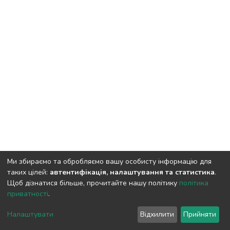
Ми збираємо та обробляємо вашу особисту інформацію для
таких цілей:
автентифікація, налаштування та статистика
.
Щоб дізнатися більше, прочитайте нашу політику
політика
приватності
.
DSpace software
copyright © 2009-2026
LYRASIS
Cookie
Privacy
End User
Send
Налаштувати
Відхилити
Прийняти
settings
policy
Agreement
Feedback