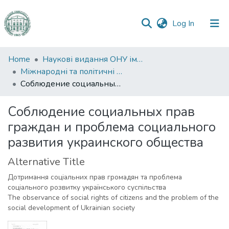
(current)
Log In
Communities
Home
Наукові видання ОНУ імені І. І. Мечникова
&
Міжнародні та політичні дослідження
Collections
Соблюдение социальных прав граждан и проблема социального развития украинского общества
All of DSpace
Соблюдение социальных прав
граждан и проблема социального
Statistics
развития украинского общества
Alternative Title
Дотримання соціальних прав громадян та проблема
соціального розвитку українського суспільства
The observance of social rights of citizens and the problem of the
social development of Ukrainian society