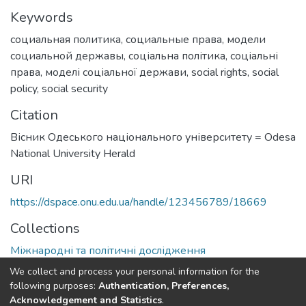
Keywords
социальная политика
,
социальные права
,
модели
социальной державы
,
соціальна політика
,
соціальні
права
,
моделі соціальної держави
,
social rights
,
social
policy
,
social security
Citation
Вісник Одеського національного університету = Odesa
National University Herald
URI
https://dspace.onu.edu.ua/handle/123456789/18669
Collections
Міжнародні та політичні дослідження
We collect and process your personal information for the
Full item page
following purposes:
Authentication, Preferences,
Acknowledgement and Statistics
.