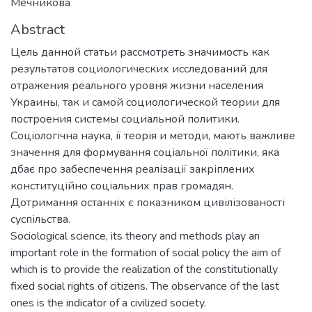
Мечникова
Abstract
Цель данной статьи рассмотреть значимость как
результатов социологических исследований для
отражения реального уровня жизни населения
Украины, так и самой социологической теории для
построения системы социальной политики.
Соціологічна наука, ії теорія и методи, мають важливе
значення для формування соціальної політики, яка
дбає про забеспечення реалізації закріплених
конституційно соціальних прав громадян.
Дотримання останніх є показником цивілізованості
суспільства.
Sociological science, its theory and methods play an
important role in the formation of social policy the aim of
which is to provide the realization of the constitutionally
fixed social rights of citizens. The observance of the last
ones is the indicator of a civilized society.