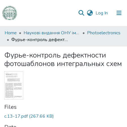
(current)
Log In
Communities
Home
Наукові видання ОНУ імені І. І. Мечникова
Photoelectronics
&
Фурье-контроль дефектности фотошаблонов интегральных схем
Collections
Фурье-контроль дефектности
All of DSpace
фотошаблонов интегральных схем
Statistics
Files
с.13-17.pdf
(267.66 KB)