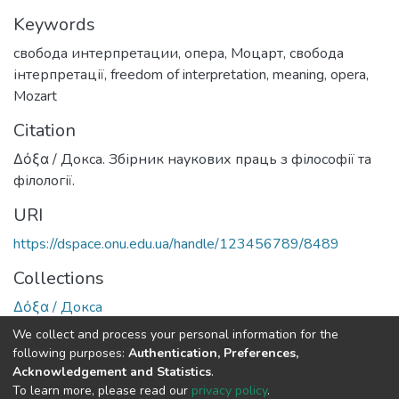
Keywords
свобода интерпретации
,
опера
,
Моцарт
,
свобода
інтерпретації
,
freedom of interpretation
,
meaning
,
opera
,
Mozart
Citation
Δόξα / Докса. Збірник наукових праць з філософії та
філології.
URI
https://dspace.onu.edu.ua/handle/123456789/8489
Collections
Δόξα / Докса
We collect and process your personal information for the
Full item page
following purposes:
Authentication, Preferences,
Acknowledgement and Statistics
.
To learn more, please read our
privacy policy
.