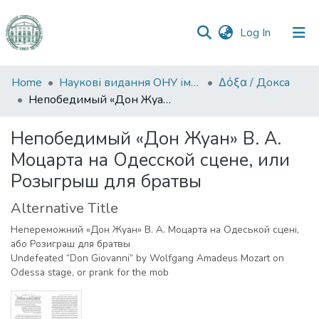
(current)
Log In
Communities
Home
Наукові видання ОНУ імені І. І. Мечникова
Δόξα / Докса
&
Непобедимый «Дон Жуан» В. А. Моцарта на Одесской сцене, или Розыгрыш для братвы
Collections
Непобедимый «Дон Жуан» В. А.
All of DSpace
Моцарта на Одесской сцене, или
Розыгрыш для братвы
Statistics
Alternative Title
Непереможний «Дон Жуан» В. А. Моцарта на Одеськой сцені,
або Розиграш для братвы
Undefeated “Don Giovanni” by Wolfgang Amadeus Mozart on
Odessa stage, or prank for the mob