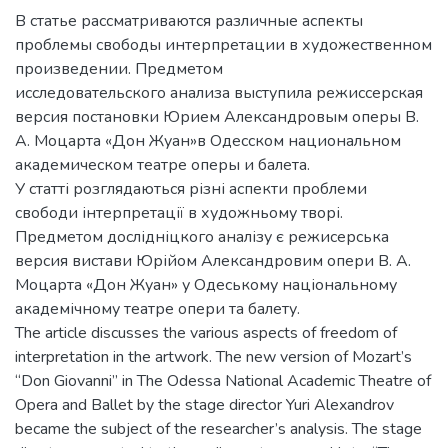
В статье рассматриваются различные аспекты
проблемы свободы интерпретации в художественном
произведении. Предметом
исследовательского анализа выступила режиссерская
версия постановки Юрием Александровым оперы В.
А. Моцарта «Дон Жуан»в Одесском национальном
академическом театре оперы и балета.
У статті розглядаються різні аспекти проблеми
свободи інтерпретації в художньому творі.
Предметом дослідніцкого аналізу є режисерська
версия вистави Юрійом Александровим опери В. А.
Моцарта «Дон Жуан» у Одеському національному
академічному театре опери та балету.
The article discusses the various aspects of freedom of
interpretation in the artwork. The new version of Mozart’s
“Don Giovanni” in The Odessa National Academic Theatre of
Opera and Ballet by the stage director Yuri Alexandrov
became the subject of the researcher’s analysis. The stage