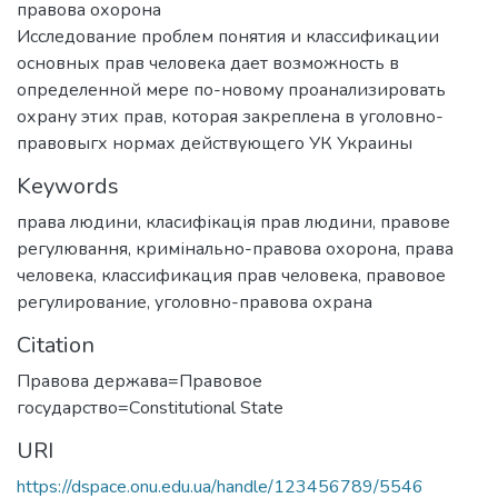
правова охорона
Исследование проблем понятия и классификации
основных прав человека дает возможность в
определенной мере по-новому проанализировать
охрану этих прав, которая закреплена в уголовно-
правовыгх нормах действующего УК Украины
Keywords
права людини
,
класифікація прав людини
,
правове
регулювання
,
кримінально-правова охорона
,
права
человека
,
классификация прав человека
,
правовое
регулирование
,
уголовно-правова охрана
Citation
Правова держава=Правовое
государство=Сonstitutional State
URI
https://dspace.onu.edu.ua/handle/123456789/5546