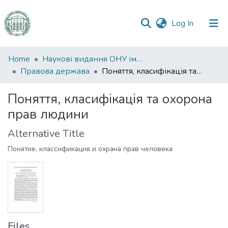
(current)
Log In
Communities
Home
Наукові видання ОНУ імені І. І. Мечникова
&
Правова держава
Поняття, класифікація та охорона прав людини
Collections
Поняття, класифікація та охорона
All of DSpace
прав людини
Statistics
Alternative Title
Понятие, классификация и охрана прав человека
Files