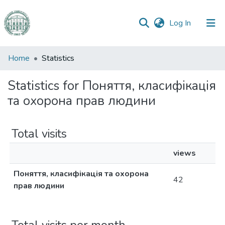
(current)
Log In
Communities
Home
Statistics
&
Collections
Statistics for Поняття, класифікація
та охорона прав людини
All of DSpace
Total visits
views
Поняття, класифікація та охорона
42
прав людини