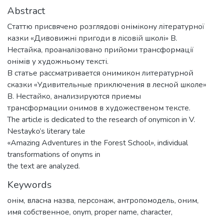
Abstract
Статтю присвячено розглядові онімікону літературної
казки «Дивовижні пригоди в лісовій школі» В.
Нестайка, проаналізовано прийоми трансформації
онімів у художньому тексті.
В статье рассматривается онимикон литературной
сказки «Удивительные приключения в лесной школе»
В. Нестайко, анализируются приемы
трансформации онимов в художественом тексте.
The article is dedicated to the research of onymicon in V.
Nestayko’s literary tale
«Amazing Adventures in the Forest School», individual
transformations of onyms in
the text are analyzed.
Keywords
онім
,
власна назва
,
персонаж
,
антропомодель
,
оним
,
имя собственное
,
onym
,
proper name
,
character
,