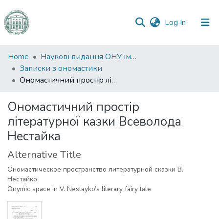
(current)
Log In
Communities
Home
Наукові видання ОНУ імені І. І. Мечникова
&
Записки з ономастики
Collections
Ономастичний простір літературної казки Всеволода Нестайка
All of DSpace
Ономастичний простір
літературної казки Всеволода
Statistics
Нестайка
Alternative Title
Ономастическое пространство литературной сказки В.
Нестайко
Onymic space in V. Nestayko’s literary fairy tale