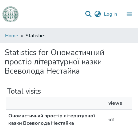
(current)
Log In
Communities
Home
Statistics
&
Collections
Statistics for Ономастичний
простір літературної казки
All of DSpace
Всеволода Нестайка
Total visits
views
Ономастичний простір літературної
68
казки Всеволода Нестайка