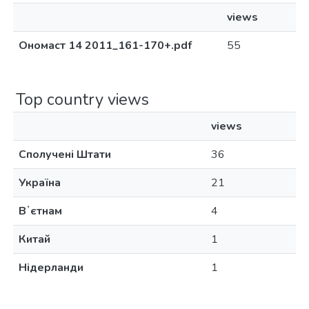
views
Ономаст 14 2011_161-170+.pdf
55
Top country views
views
Сполучені Штати
36
Україна
21
Вʼєтнам
4
Китай
1
Нідерланди
1