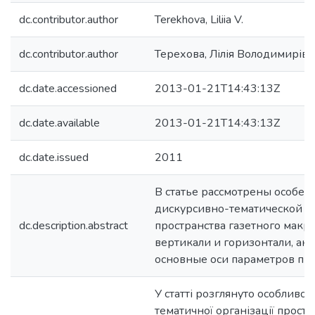
dc.contributor.author
Terekhova, Liliia V.
dc.contributor.author
Терехова, Лілія Володимирівн
dc.date.accessioned
2013-01-21T14:43:13Z
dc.date.available
2013-01-21T14:43:13Z
dc.date.issued
2011
В статье рассмотрены особен
дискурсивно-тематической о
dc.description.abstract
пространства газетного макро
вертикали и горизонтали, ан
основные оси параметров про
У статті розглянуто особливос
тематичної організації просто