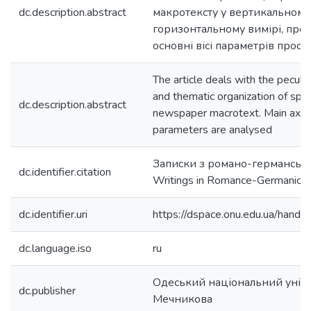
dc.description.abstract
макротексту у вертикальному
горизонтальному вимірі, про
основні вісі параметрів прост
The article deals with the peculia
and thematic organization of sp
dc.description.abstract
newspaper macrotext. Main axes
parameters are analysed
Записки з романо-германської
dc.identifier.citation
Writings in Romance-Germanic P
dc.identifier.uri
https://dspace.onu.edu.ua/han
dc.language.iso
ru
Одеський національний універс
dc.publisher
Мечникова