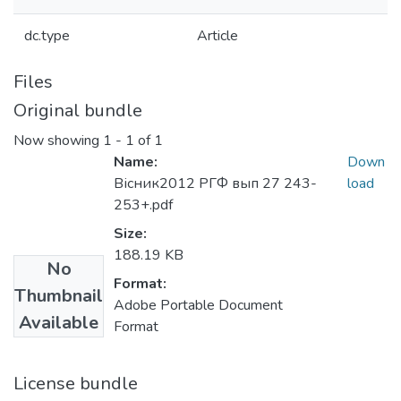
dc.type
Article
Files
Original bundle
Now showing
1 - 1 of 1
Name:
Down
Вісник2012 РГФ вып 27 243-
load
253+.pdf
Size:
188.19 KB
No
Format:
Thumbnail
Adobe Portable Document
Available
Format
License bundle