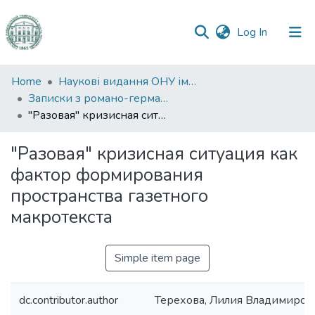
(current)
Log In
Communities
Home
Наукові видання ОНУ імені І. І. Мечникова
&
Записки з романо-германської філології
Collections
"Разовая" кризисная ситуация как фактор формирования пространства газетного макротекста
All of DSpace
"Разовая" кризисная ситуация как
фактор формирования
Statistics
пространства газетного
макротекста
Simple item page
dc.contributor.author
Терехова, Лилия Владимиров