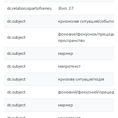
dc.relation.ispartofseries
;Вип. 27.
dc.subject
кризисная ситуация/событие
фоновое/фокусное/прецеден
dc.subject
пространство
dc.subject
маркер
dc.subject
макротекст
dc.subject
кризова ситуація/подія
dc.subject
фоновий/фокусний/прецеден
dc.subject
маркер