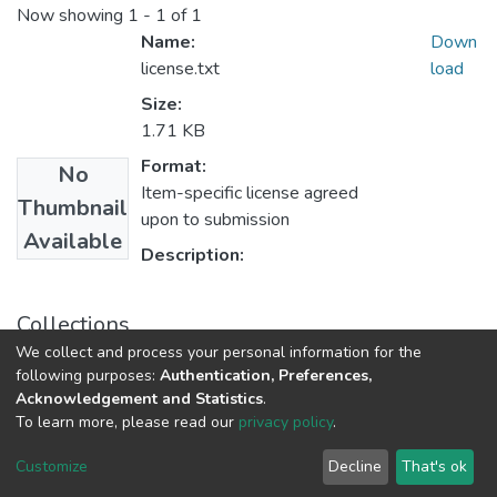
Now showing
1 - 1 of 1
Name:
Down
license.txt
load
Size:
1.71 KB
Format:
No
Item-specific license agreed
Thumbnail
upon to submission
Available
Description:
Collections
We collect and process your personal information for the
Записки з романо-германської філології
following purposes:
Authentication, Preferences,
Acknowledgement and Statistics
.
To learn more, please read our
privacy policy
.
DSpace software
copyright © 2009-2026
LYRASIS
Cookie
Privacy
End User
Send
Customize
Decline
That's ok
settings
policy
Agreement
Feedback