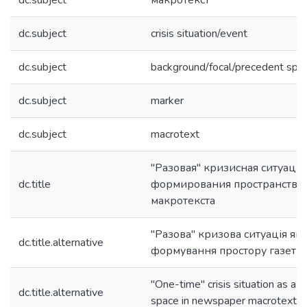
dc.subject
макротекст
dc.subject
crisis situation/event
dc.subject
background/focal/precedent spa
dc.subject
marker
dc.subject
macrotext
"Разовая" кризисная ситуаци
dc.title
формирования пространства 
макротекста
"Разова" кризова ситуація як
dc.title.alternative
формування простору газетно
"One-time" crisis situation as a f
dc.title.alternative
space in newspaper macrotext