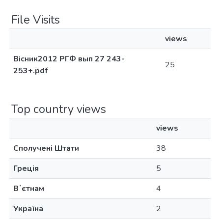
File Visits
views
Вісник2012 РГФ вып 27 243-
25
253+.pdf
Top country views
views
Сполучені Штати
38
Греція
5
Вʼєтнам
4
Україна
2