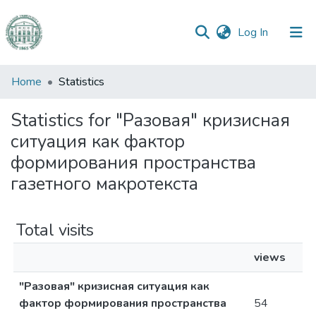
(current)
Log In
Communities
Home
Statistics
&
Collections
Statistics for "Разовая" кризисная
ситуация как фактор
All of DSpace
формирования пространства
газетного макротекста
Total visits
views
"Разовая" кризисная ситуация как
фактор формирования пространства
54