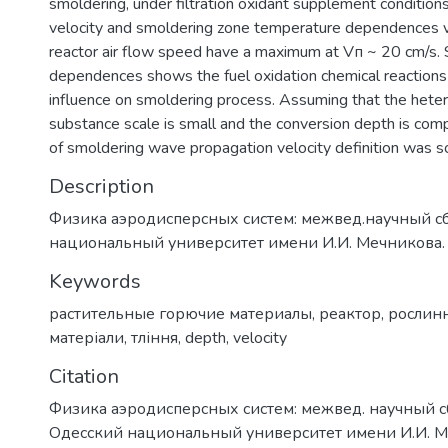
smoldering, under filtration oxidant supplement condition
velocity and smoldering zone temperature dependences vi
reactor air flow speed have a maximum at Vп ~ 20 cm/s. S
dependences shows the fuel oxidation chemical reactions 
influence on smoldering process. Assuming that the het
substance scale is small and the conversion depth is com
of smoldering wave propagation velocity definition was s
Description
Физика аэродисперсных систем: межвед.научный с
национальный университет имени И.И. Мечникова. 
Keywords
растительные горючие материалы
,
реактор
,
рослинн
матеріали
,
тління
,
depth
,
velocity
Citation
Физика аэродисперсных систем: межвед. научный с
Одесский национальный университет имени И.И. 