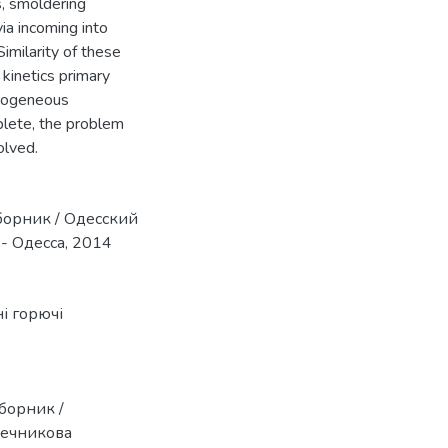
s, smoldering
a incoming into
imilarity of these
kinetics primary
erogeneous
plete, the problem
olved.
борник / Одесский
- Одесса, 2014
і горючі
борник /
Мечникова