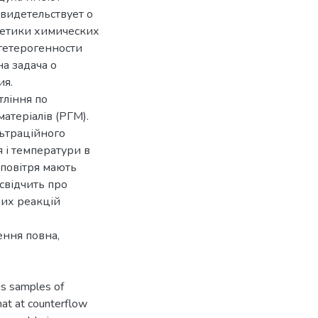
свидетельствует о
нетики химических
 гетерогенности
а задача о
ия.
ління по
атеріалів (РГМ).
льтраційного
 і температури в
 повітря мають
свідчить про
них реакцій
ення повна,
us samples of
hat at counterflow