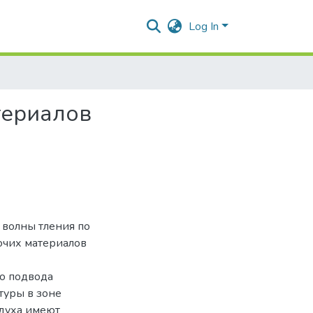
Log In
териалов
волны тления по
ючих материалов
о подвода
туры в зоне
здуха имеют