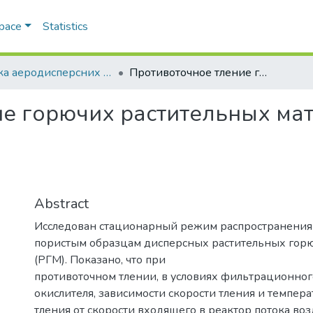
Space
Statistics
Фізика аеродисперсних систем
Противоточное тление горючих растительных материалов
ие горючих растительных ма
Abstract
Исследован стационарный режим распространения 
пористым образцам дисперсных растительных гор
(РГМ). Показано, что при
противоточном тлении, в условиях фильтрационног
окислителя, зависимости скорости тления и темпера
тления от скорости входящего в реактор потока во