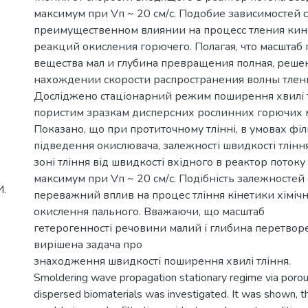
максимум при Vп ~ 20 см/с. Подобие зависимостей 
преимущественном влиянии на процесс тления ки
реакций окисления горючего. Полагая, что масштаб
вещества мал и глубина превращения полная, решен
нахождении скорости распространения волны тлен
Досліджено стаціонарний режим поширення хвилі т
пористим зразкам дисперсних рослинних горючих м
Показано, що при протиточному тлінні, в умовах фі
підведення окислювача, залежності швидкості тління
зоні тління від швидкості вхідного в реактор потоку
максимум при Vп ~ 20 см/с. Подібність залежностей 
И.
переважний вплив на процес тління кінетики хіміч
окислення пального. Вважаючи, що масштаб
гетерогенності речовини малий і глибина перетвор
вирішена задача про
знаходження швидкості поширення хвилі тління.
Smoldering wave propagation stationary regime via poro
dispersed biomaterials was investigated. It was shown, t