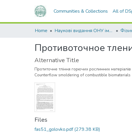
Communities & Collections
All of D
Home
Наукові видання ОНУ імені І. І. Мечникова
Противоточное тлен
Alternative Title
Протиточне тління горючих рослинних матеріалів
Counterflow smoldering of combustible biomaterials
Files
fas51_golovko.pdf
(279.38 KB)