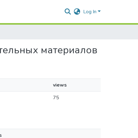
Log In
тительных материалов
views
75
s