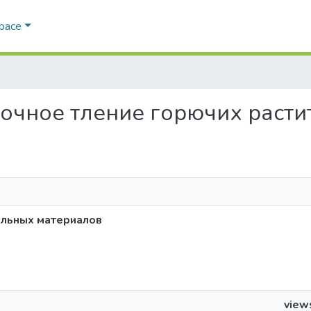
Space
воточное тление горючих рас
ельных материалов
view