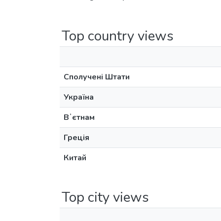
Top country views
Сполучені Штати
Україна
Вʼєтнам
Греція
Китай
Top city views