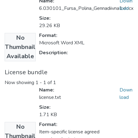
Name:
Down
6.030101_Fursa_Polina_Gennadiivna1.docx
load
Size:
29.26 KB
Format:
No
Microsoft Word XML
Thumbnail
Description:
Available
License bundle
Now showing
1 - 1 of 1
Name:
Down
license.txt
load
Size:
1.71 KB
Format:
No
Item-specific license agreed
Thumbnail