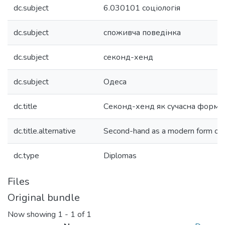
dc.subject
6.030101 соціологія
dc.subject
споживча поведінка
dc.subject
секонд-хенд
dc.subject
Одеса
dc.title
Секонд-хенд як сучасна форма
dc.title.alternative
Second-hand as a modern form of
dc.type
Diplomas
Files
Original bundle
Now showing
1 - 1 of 1