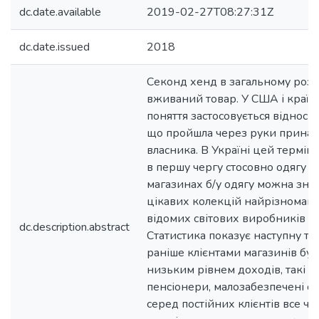
dc.date.available
2019-02-27T08:27:31Z
dc.date.issued
2018
Cеконд хенд в загальному розу
вживаний товар. У США і країн
поняття застосовується відносно
що пройшла через руки принай
власника. В Україні цей термін
в першу чергу стосовно одягу і в
магазинах б/у одягу можна зна
цікавих колекцій найрізноманіт
відомих світових виробників і 
dc.description.abstract
Статистика показує наступну т
раніше клієнтами магазинів бу
низьким рівнем доходів, такі як
пенсіонери, малозабезпечені сім'
серед постійних клієнтів все ча