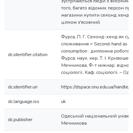
зустрічаються люди з високим д
того, багато відомих персон при
магазини купити секонд хенд од
цілком з'ясовний.
Фурса, П. Г. Секонд-хенд як су
споживання = Second-hand as a 
consumption : дипломна робота ба
dc.identifier.citation
Фурса; наук. кер. Т. І. Кривошея; О
Мечникова, Ф-т міжнар. відносин
соціології, Каф. соціології. – Оде
dc.identifier.uri
https://dspace.onu.edu.ua/hand
dc.language.iso
uk
Одеський національний університ
dc.publisher
Мечникова