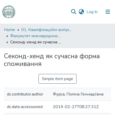
(current)
Log In
Communities
Home
01. Кваліфікаційні випускні роботи здобувачів вищої освіти
&
Факультет міжнародних відносин, політології та соціології
Collections
Секонд-хенд як сучасна форма споживання
All of DSpace
Секонд-хенд як сучасна форма
споживання
Statistics
Simple item page
dc.contributor.author
Фурса, Поліна Геннадіївна
dc.date.accessioned
2019-02-27T08:27:31Z